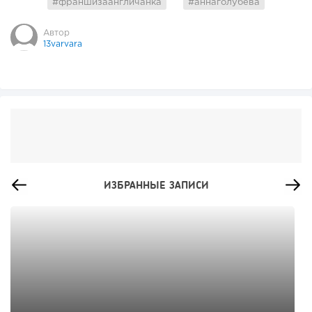
#франшизаангличанка
#аннаголубева
Автор
13varvara
ИЗБРАННЫЕ ЗАПИСИ