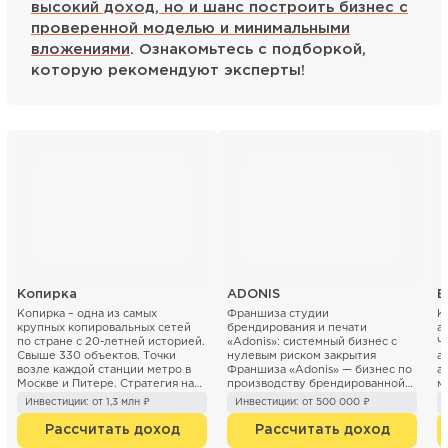
высокий доход, но и шанс построить бизнес с
проверенной моделью и минимальными
вложениями
. Ознакомьтесь с подборкой,
которую рекомендуют эксперты!
Копирка
ADONIS
Б
Копирка – одна из самых
Франшиза студии
К
крупных копировальных сетей
брендирования и печати
а
по стране с 20-летней историей.
«Adonis»: системный бизнес с
Ч
Свыше 330 объектов. Точки
нулевым риском закрытия
а
возле каждой станции метро в
Франшиза «Adonis» — бизнес по
а
Москве и Питере. Стратегия на
производству брендированной
м
ближайшие 3 года ...
продукции (печать...
«Б
Инвестиции: от 1,3 млн ₽
Инвестиции: от 500 000 ₽
Рассчитать доход
Рассчитать доход