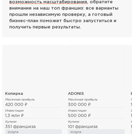
возможность масштабирования
, обратите
внимание на наш топ франшиз: все варианты
прошли независимую проверку, а готовый
бизнес-план поможет быстро запуститься и
получить первые результаты.
Копирка
ADONIS
Б
Месячная прибыль
Месячная прибыль
М
420 000 ₽
300 000 ₽
1
Инвестиции
Инвестиции
И
1,3 млн ₽
500 000 ₽
1
Купили
Купили
К
351 франшиза
101 франшиза
1
Услуги
Услуги