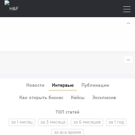
Новости
Интервью
Публикации
Как открыть бизнес
Кейсы
Эксклюзив
ТОП статей
за 1 месяц
за 3 месяца
за 6 месяцев
за 1 год
за все время