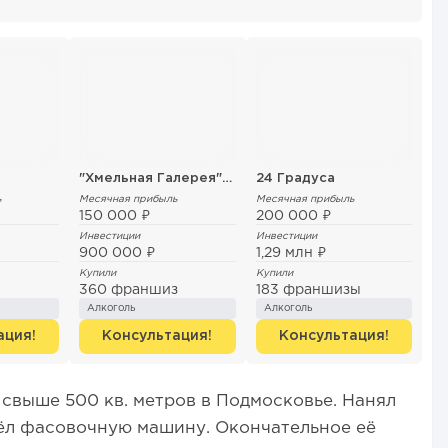
"Хмельная Галерея" от ПК Канцлеръ
24 Градуса
ь
Месячная прибыль
Месячная прибыль
150 000 ₽
200 000 ₽
Инвестиции
Инвестиции
900 000 ₽
1,29 млн ₽
Купили
Купили
360 франшиз
183 франшизы
Алкоголь
Алкоголь
ация!
Консультация!
Консультация!
свыше 500 кв. метров в Подмосковье. Нанял
ёл фасовочную машину. Окончательное её