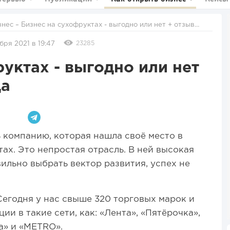
знес
– Бизнес на сухофруктах - выгодно или нет + отзыв
владельца
23285
бря 2021 в 19:47
уктах - выгодно или нет
ца
ь компанию, которая нашла своё место в
ах. Это непростая отрасль. В ней высокая
ильно выбрать вектор развития, успех не
Сегодня у нас свыше 320 торговых марок и
ии в такие сети, как: «Лента», «Пятёрочка»,
а» и «METRO».