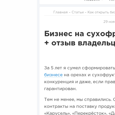
Главная
–
Статьи
–
Как открыть би
29 ноя
Бизнес на сухофр
+ отзыв владель
За 5 лет я сумел сформироват
бизнесе
на орехах и сухофрукт
конкуренция и даже, если прав
гарантирован.
Тем не менее, мы справились. 
контракты на поставку продукц
«Карусель», «Перекрёсток», «Д