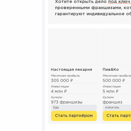
Хотите открыть дело
под ключ
проверенными франшизами, кот
гарантируют индивидуальное о
Настоящая пекарня
Пив&Ко
Месячная прибыль
Месячная прибыл
305 000 ₽
500 000 ₽
Инвестиции
Инвестиции
4 млн ₽
5 млн ₽
Купили
Купили
973 франшизы
франшиз
Еда
Алкоголь
Стать партнёром
Стать пар