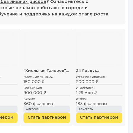
 без лишних рисков
? Ознакомьтесь с
орые реально работают в городе и
бучение и поддержку на каждом этапе роста.
"Хмельная Галерея" от ПК Канцлеръ
24 Градуса
ь
Месячная прибыль
Месячная прибыль
150 000 ₽
200 000 ₽
Инвестиции
Инвестиции
900 000 ₽
1,29 млн ₽
Купили
Купили
360 франшиз
183 франшизы
Алкоголь
Алкоголь
тнёром
Стать партнёром
Стать партнёром