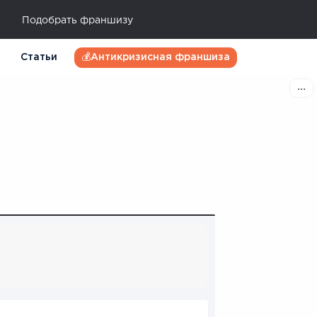
Подобрать франшизу
Статьи
💰Антикризисная франшиза