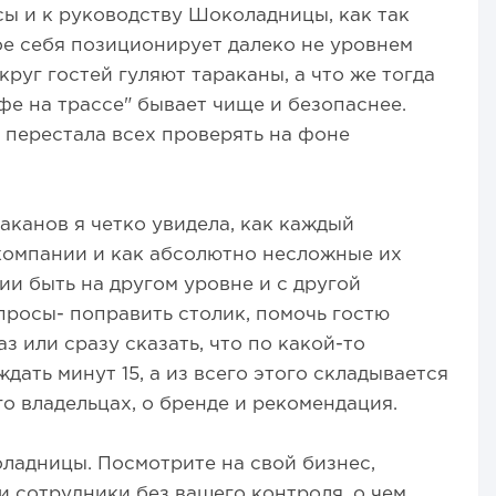
сы и к руководству Шоколадницы, как так
рое себя позиционирует далеко не уровнем
круг гостей гуляют тараканы, а что же тогда
фе на трассе" бывает чище и безопаснее.
 перестала всех проверять на фоне
канов я четко увидела, как каждый
компании и как абсолютно несложные их
ии быть на другом уровне и с другой
росы- поправить столик, помочь гостю
з или сразу сказать, что по какой-то
дать минут 15, а из всего этого складывается
го владельцах, о бренде и рекомендация.
оладницы. Посмотрите на свой бизнес,
и сотрудники без вашего контроля, о чем