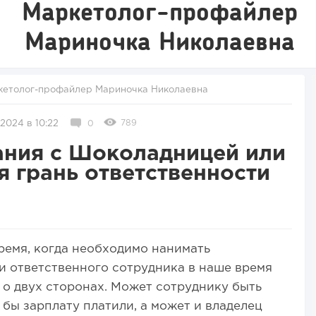
Маркетолог-профайлер
Мариночка Николаевна
кетолог-профайлер Мариночка Николаевна
789
2024 в 10:22
0
ания с Шоколадницей или
я грань ответственности
ремя, когда необходимо нанимать
и ответственного сотрудника в наше время
 о двух сторонах. Может сотруднику быть
 бы зарплату платили, а может и владелец