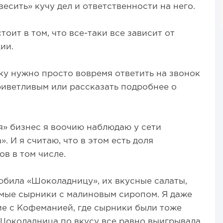
весить» кучу дел и ответственности на него.
тоит в том, что все-таки все зависит от
ии.
ику нужно просто вовремя ответить на звонок
риветливым или рассказать подробнее о
я» бизнес я воочию наблюдаю у сети
И я считаю, что в этом есть доля
в в том числе.
любила «Шоколадницу», их вкусные салаты,
имые сырники с малиновым сиропом. Я даже
ие с Кофеманией, где сырники были тоже
околадница по вкусу все равно выигрывала.