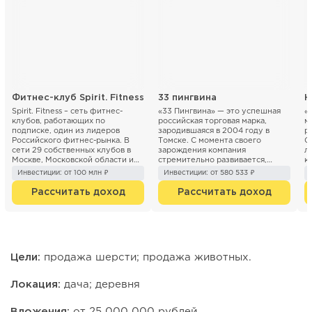
Фитнес-клуб Spirit. Fitness
33 пингвина
Н
Spirit. Fitness – сеть фитнес-
«33 Пингвина» — это успешная
«
клубов, работающих по
российская торговая марка,
м
подписке, один из лидеров
зародившаяся в 2004 году в
р
Российского фитнес-рынка. В
Томске. С момента своего
О
сети 29 собственных клубов в
зарождения компания
л
Москве, Московской области и
стремительно развивается,
к
Санкт- Петербурге. Компани...
расширяя сеть кафе и точек п...
30
Инвестиции: от 100 млн ₽
Инвестиции: от 580 533 ₽
Рассчитать доход
Рассчитать доход
Цели:
продажа шерсти; продажа животных.
Локация:
дача; деревня
Вложения:
от 25 000 000 рублей