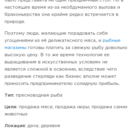
было представить ни один праздничный стол. Но в
настоящее время из-за необдуманного вылова и
браконьерства она крайне редко встречается в
природе.
Поэтому люди, желающие порадовать себя
угощениями из её деликатесного мяса, и
рыбные
магазины
готовы платить за свежую рыбу довольно
высокую цену. В то же время технология ее
выращивания в искусственных условиях не
является сложной в освоении, вследствие чего
разведение стерляди как бизнес вполне может
приносить предпринимателю солидную прибыль.
Тип:
пресноводная рыба
Цели:
продажа мяса; продажа икры; продажа самих
животных
Локация:
дача; деревня