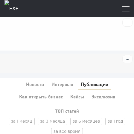
Новости
Интервью
Публикации
Как открыть бизнес
Кейсы
Эксклюзив
ТОП статей
за 1 месяц
за 3 месяца
за 6 месяцев
за 1 год
за все время