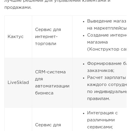
лучшие решения для управления клиентами и
продажами.
Выведение магази
на маркетплейсы;
Сервис для
Создание интернет
Кактус
интернет-
магазина
торговли
(Конструктор сайт
Формирование ба
заказчиков;
CRM-система
Расчет зарплаты д
для
LiveSklad
каждого сотрудни
автоматизации
по индивидуальны
бизнеса
правилам.
Интеграция с
различными
Сервис для
сервисами;