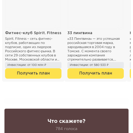
Фитнес-клуб Spirit. Fitness
33 пингвина
Н
Spirit. Fitness – сеть фитнес-
«33 Пингвина» — это успешная
«
клубов, работающих по
российская торговая марка,
м
подписке, один из лидеров
зародившаяся в 2004 году в
р
Российского фитнес-рынка. В
Томске. С момента своего
О
сети 29 собственных клубов в
зарождения компания
л
Москве, Московской области и
стремительно развивается,
к
Санкт- Петербурге. Компани...
расширяя сеть кафе и точек п...
30
Инвестиции: от 100 млн ₽
Инвестиции: от 580 533 ₽
Получить план
Получить план
Что скажете?
784 голоса