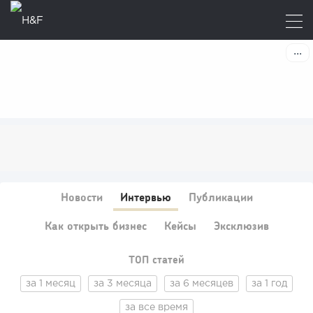
Новости
Интервью
Публикации
Как открыть бизнес
Кейсы
Эксклюзив
ТОП статей
за 1 месяц
за 3 месяца
за 6 месяцев
за 1 год
за все время