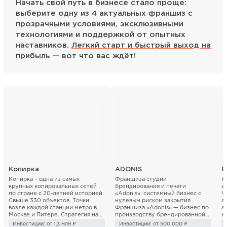
Начать свой путь в бизнесе стало проще:
выберите одну из 4 актуальных франшиз с
прозрачными условиями, эксклюзивными
технологиями и поддержкой от опытных
наставников.
Легкий старт и быстрый выход на
прибыль
— вот что вас ждёт!
Копирка
ADONIS
Б
Копирка – одна из самых
Франшиза студии
К
крупных копировальных сетей
брендирования и печати
а
по стране с 20-летней историей.
«Adonis»: системный бизнес с
Ч
Свыше 330 объектов. Точки
нулевым риском закрытия
а
возле каждой станции метро в
Франшиза «Adonis» — бизнес по
а
Москве и Питере. Стратегия на
производству брендированной
м
ближайшие 3 года ...
продукции (печать...
«Б
Инвестиции: от 1,3 млн ₽
Инвестиции: от 500 000 ₽