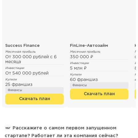
Success Finance
FinLine-Автозайм
K
Месячная прибыль
Месячная прибыль
М
От 300 000 рублей с 6
350 000 ₽
о
месяца
Инвестиции
И
5 млн ₽
8
Инвестиции
От 540 000 рублей
Купили
К
60 франшиз
4
Купили
25 франшиз
Финансы
Финансы
Скачать план
Скачать план
Расскажите о самом первом запущенном
стартапе? Работает ли эта компания сейчас?