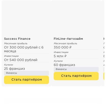
Success Finance
FinLine-Автозайм
K
Месячная прибыль
Месячная прибыль
М
От 300 000 рублей с 6
350 000 ₽
о
месяца
Инвестиции
И
5 млн ₽
8
Инвестиции
От 540 000 рублей
Купили
К
60 франшиз
4
Купили
25 франшиз
Финансы
Финансы
Стать партнёром
Стать партнёром