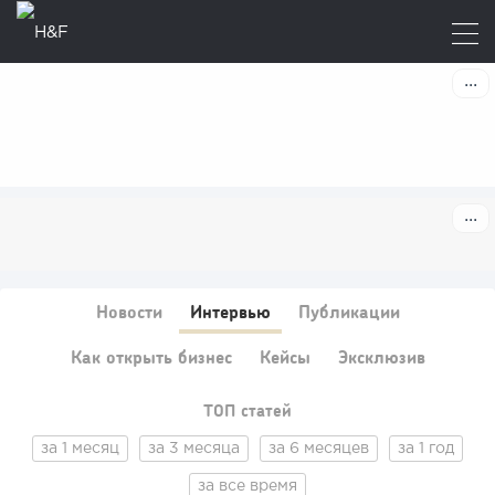
Новости
Интервью
Публикации
Как открыть бизнес
Кейсы
Эксклюзив
ТОП статей
за 1 месяц
за 3 месяца
за 6 месяцев
за 1 год
за все время