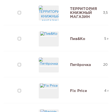
ТЕРРИТОРИЯ
КНИЖНЫЙ
3,5 м
МАГАЗИН
Пив&Ко
5 мл
Пятёрочка
20 м
Fix Price
4 мл