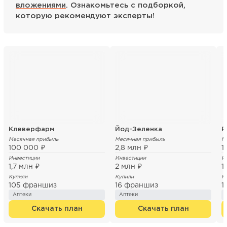
вложениями
. Ознакомьтесь с подборкой,
которую рекомендуют эксперты!
Клеверфарм
Йод-Зеленка
Р
Месячная прибыль
Месячная прибыль
М
100 000 ₽
2,8 млн ₽
1
Инвестиции
Инвестиции
И
1,7 млн ₽
2 млн ₽
1
Купили
Купили
К
105 франшиз
16 франшиз
1
Аптеки
Аптеки
Скачать план
Скачать план