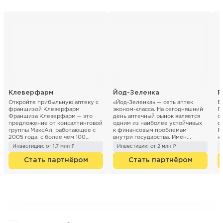
Клеверфарм
Йод-Зеленка
Р
Откройте прибыльную аптеку с
«Йод-Зеленка» — сеть аптек
Б
франшизой Клеверфарм
эконом-класса. На сегодняшний
Г
Франшиза Клеверфарм — это
день аптечный рынок является
о
предложение от консалтинговой
одним из наиболее устойчивых
ф
группы МаксАл, работающее с
к финансовым проблемам
Р
2005 года, с более чем 100
внутри государства. Имен...
«
успешно открытыми аптечными
го
Инвестиции: от 1,7 млн ₽
Инвестиции: от 2 млн ₽
то...
Стать партнёром
Стать партнёром