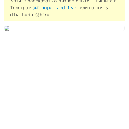
Хотите рассказать о бизнес-опыте — пишите в
Телеграм
@f_hopes_and_fears
или на почту
d.bachurina@hf.ru.