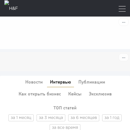
Новости
Интервью
Публикации
Как открыть бизнес
Кейсы
Эксклюзив
ТОП статей
за 1 месяц
за 3 месяца
за 6 месяцев
за 1 год
за все время