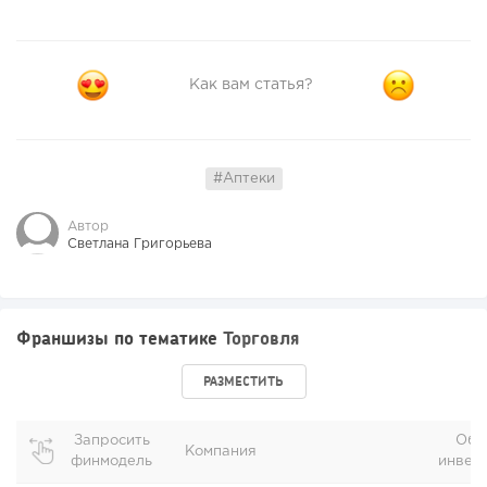
Как вам статья?
#Аптеки
Автор
Светлана Григорьева
Франшизы по тематике
Торговля
РАЗМЕСТИТЬ
Запросить
Общ
Компания
финмодель
инвес