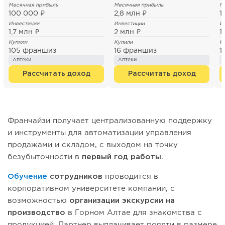
Месячная прибыль
Месячная прибыль
М
100 000 ₽
2,8 млн ₽
1
Инвестиции
Инвестиции
И
1,7 млн ₽
2 млн ₽
1
Купили
Купили
К
105 франшиз
16 франшиз
1
Аптеки
Аптеки
Рассчитать доход
Рассчитать доход
Франчайзи получает централизованную поддержку
и инструменты для автоматизации управления
продажами и складом, с выходом на точку
безубыточности в
первый год работы.
Обучение
сотрудников
проводится в
корпоративном университете компании, с
возможностью
организации экскурсии на
производство
в Горном Алтае для знакомства с
продукцией. Партнер выплачивает роялти в размере