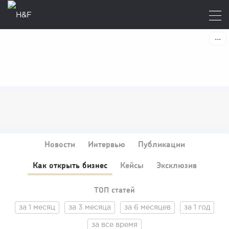
Новости
Интервью
Публикации
Как открыть бизнес
Кейсы
Эксклюзив
ТОП статей
за 1 месяц
за 3 месяца
за 6 месяцев
за 1 год
за все время