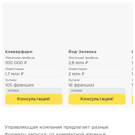
Клеверфарм
Йод-Зеленка
Р
Месячная прибыль
Месячная прибыль
М
100 000 ₽
2,8 млн ₽
1
Инвестиции
Инвестиции
И
1,7 млн ₽
2 млн ₽
1
Купили
Купили
К
105 франшиз
16 франшиз
1
Аптеки
Аптеки
Консультация!
Консультация!
Управляющая компания предлагает разные
форматы запуска: от компактной аптеки в