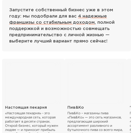
Запустите собственный бизнес уже в этом
году: мы подобрали для вас
4 надежные
франшизы со стабильным доходом
, полной
поддержкой и возможностью совмещать
предпринимательство с личной жизнью —
выберите лучший вариант прямо сейчас!
Настоящая пекарня
Пив&Ко
«Настоящая пекарня» - это
Пив&Ко – магазины пива
П
международная сеть, которая
«Пив&Ко» — это сеть магазинов,
«
работает в десяти странах.
предлагающая широкий
4
Открой бизнес, который нужен
ассортимент разливного и
с
людям — и приносит прибыль
бутылочного пива со всего мира,
б