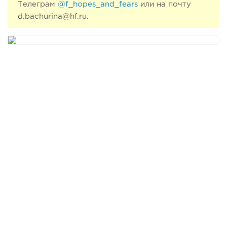
Телеграм
@f_hopes_and_fears
или на почту
d.bachurina@hf.ru.