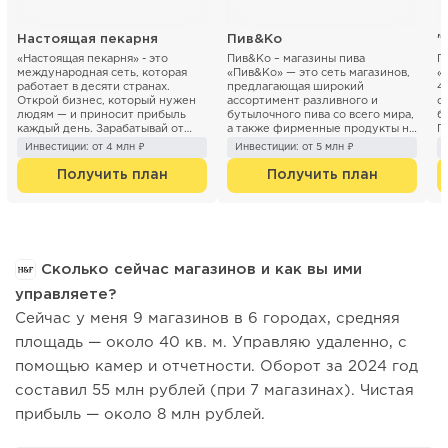
Настоящая пекарня
Пив&Ко
«Настоящая пекарня» - это
Пив&Ко – магазины пива
П
международная сеть, которая
«Пив&Ко» — это сеть магазинов,
«
работает в десяти странах.
предлагающая широкий
4
Открой бизнес, который нужен
ассортимент разливного и
с
людям — и приносит прибыль
бутылочного пива со всего мира,
б
каждый день. Зарабатывай от
а также фирменные продукты на
П
300 000 р. с п...
каж...
«
Инвестиции: от 4 млн ₽
Инвестиции: от 5 млн ₽
п
Получить план
Получить план
Сколько сейчас магазинов и как вы ими
управляете?
Сейчас у меня 9 магазинов в 6 городах, средняя
площадь — около 40 кв. м. Управляю удаленно, с
помощью камер и отчетности. Оборот за 2024 год
составил 55 млн рублей (при 7 магазинах). Чистая
прибыль — около 8 млн рублей.