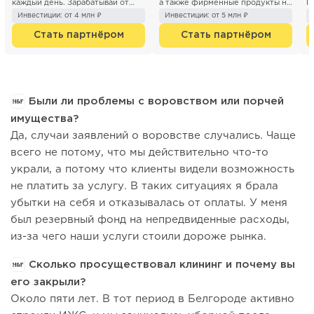
каждый день. Зарабатывай от
а также фирменные продукты на
П
300 000 р. с п...
каж...
«
Инвестиции: от 4 млн ₽
Инвестиции: от 5 млн ₽
п
Стать партнёром
Стать партнёром
Были ли проблемы с воровством или порчей
имущества?
Да, случаи заявлений о воровстве случались. Чаще
всего не потому, что мы действительно что-то
украли, а потому что клиенты видели возможность
не платить за услугу. В таких ситуациях я брала
убытки на себя и отказывалась от оплаты. У меня
был резервный фонд на непредвиденные расходы,
из-за чего наши услуги стоили дороже рынка.
Сколько просуществовал клининг и почему вы
его закрыли?
Около пяти лет. В тот период в Белгороде активно