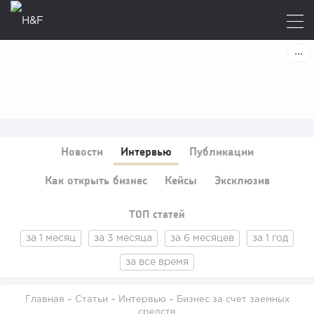
Новости
Интервью
Публикации
Как открыть бизнес
Кейсы
Эксклюзив
ТОП статей
за 1 месяц
за 3 месяца
за 6 месяцев
за 1 год
за все время
Главная
–
Статьи
–
Интервью
– Бизнес за счет заемных
средств