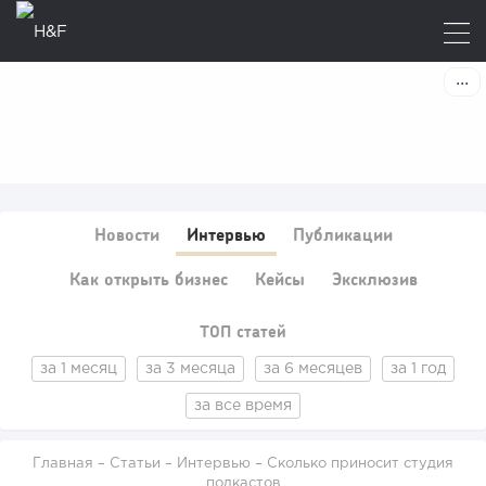
Новости
Интервью
Публикации
Как открыть бизнес
Кейсы
Эксклюзив
ТОП статей
за 1 месяц
за 3 месяца
за 6 месяцев
за 1 год
за все время
Главная
–
Статьи
–
Интервью
– Сколько приносит студия
подкастов