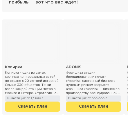
прибыль
— вот что вас ждёт!
Копирка
ADONIS
Б
Копирка – одна из самых
Франшиза студии
К
крупных копировальных сетей
брендирования и печати
а
по стране с 20-летней историей.
«Adonis»: системный бизнес с
Ч
Свыше 330 объектов. Точки
нулевым риском закрытия
а
возле каждой станции метро в
Франшиза «Adonis» — бизнес по
а
Москве и Питере. Стратегия на
производству брендированной
м
ближайшие 3 года ...
продукции (печать...
«Б
Инвестиции: от 1,3 млн ₽
Инвестиции: от 500 000 ₽
Скачать план
Скачать план