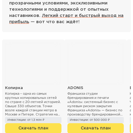
прозрачными условиями, эксклюзивными
технологиями и поддержкой от опытных
наставников.
Легкий старт и быстрый выход на
прибыль
— вот что вас ждёт!
Копирка
ADONIS
Б
Копирка – одна из самых
Франшиза студии
К
крупных копировальных сетей
брендирования и печати
а
по стране с 20-летней историей.
«Adonis»: системный бизнес с
Ч
Свыше 330 объектов. Точки
нулевым риском закрытия
а
возле каждой станции метро в
Франшиза «Adonis» — бизнес по
а
Москве и Питере. Стратегия на
производству брендированной
м
ближайшие 3 года ...
продукции (печать...
«Б
Инвестиции: от 1,3 млн ₽
Инвестиции: от 500 000 ₽
Скачать план
Скачать план