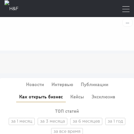
Новости
Интервью
Публикации
Как открыть бизнес
Кейсы
Эксклюзив
ТОП статей
за 1 месяц
за 3 месяца
за 6 месяцев
за 1 год
за все время