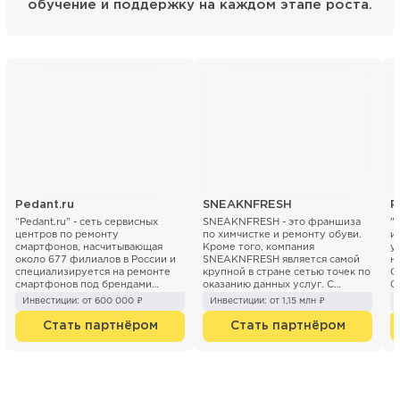
обучение и поддержку на каждом этапе роста.
Pedant.ru
SNEAKNFRESH
Р
“Pedant.ru” - сеть сервисных
SNEAKNFRESH - это франшиза
"
центров по ремонту
по химчистке и ремонту обуви.
и
смартфонов, насчитывающая
Кроме того, компания
у
около 677 филиалов в России и
SNEAKNFRESH является самой
н
специализируется на ремонте
крупной в стране сетью точек по
С
смартфонов под брендами
оказанию данных услуг. С
0
Apple, Huawei, Honor, Xiaomi,
момента запуска франшизы в
п
Инвестиции: от 600 000 ₽
Инвестиции: от 1,15 млн ₽
Me...
сети уже от...
Стать партнёром
Стать партнёром