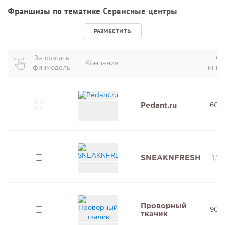
Франшизы по тематике
Сервисные центры
РАЗМЕСТИТЬ
Запросить
О
Компания
финмодель
инве
Pedant.ru
600
SNEAKNFRESH
1,15
Проворный
900
ткачик