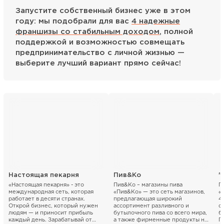
Запустите собственный бизнес уже в этом
году: мы подобрали для вас
4 надежные
франшизы со стабильным доходом
, полной
поддержкой и возможностью совмещать
предпринимательство с личной жизнью —
выберите лучший вариант прямо сейчас!
Настоящая пекарня
Пив&Ко
«Настоящая пекарня» - это
Пив&Ко – магазины пива
П
международная сеть, которая
«Пив&Ко» — это сеть магазинов,
«
работает в десяти странах.
предлагающая широкий
4
Открой бизнес, который нужен
ассортимент разливного и
с
людям — и приносит прибыль
бутылочного пива со всего мира,
б
каждый день. Зарабатывай от
а также фирменные продукты на
П