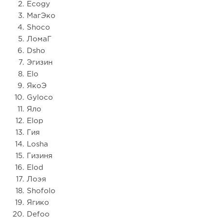
Ecogy
МагЭко
Shoco
ЛомаГ
Dsho
Эгизин
Elo
ЯкоЭ
Gyloco
Яло
Elop
Гия
Losha
Гизиня
Elod
Лоэя
Shofolo
Ягико
Defoo