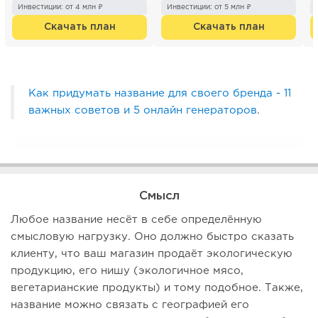
300 000 р. с п...
каж...
«
Инвестиции: от 4 млн ₽
Инвестиции: от 5 млн ₽
п
Скачать план
Скачать план
Как придумать название для своего бренда - 11
важных советов и 5 онлайн генераторов
.
Смысл
Любое название несёт в себе определённую
смысловую нагрузку. Оно должно быстро сказать
клиенту, что ваш магазин продаёт экологическую
продукцию, его нишу (экологичное мясо,
вегетарианские продукты) и тому подобное. Также,
название можно связать с географией его