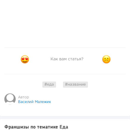
Как вам статья?
#еда
#название
Автор
Василий Малежик
Франшизы по тематике
Еда