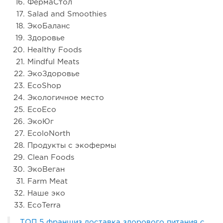
ФермаСтол
Salad and Smoothies
ЭкоБаланс
Здоровье
Healthy Foods
Mindful Meats
ЭкоЗдоровье
EcoShop
Экологичное место
EcoEco
ЭкоЮг
EcoloNorth
Продукты с экофермы
Clean Foods
ЭкоВеган
Farm Meat
Наше эко
EcoTerra
ТОП 5 франшиз доставка здорового питания с