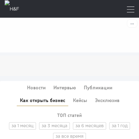
Новости
Интервью
Публикации
Как открыть бизнес
Кейсы
Эксклюзив
ТОП статей
за 1 месяц
за 3 месяца
за 6 месяцев
за 1 год
за все время