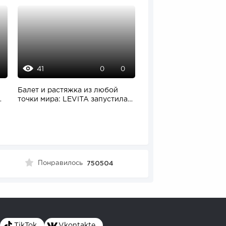
41
576
0
0
Балет и растяжка из любой
Как купить завод в кр
точки мира: LEVITA запустила
пожалеть. История к
онлайн‑платформу...
«Изотерма»
Понравилось
750504
TikTok
Vkontakte