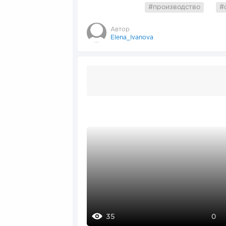
#производство
#
Автор
Elena_Ivanova
35
0