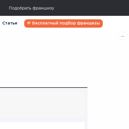
Подобрать франшизу
Статьи
💸 Бесплатный подбор франшизы