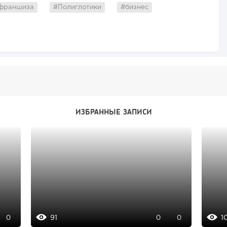
франшиза
#Полиглотики
#бизнес
ИЗБРАННЫЕ ЗАПИСИ
91
1
0
0
0