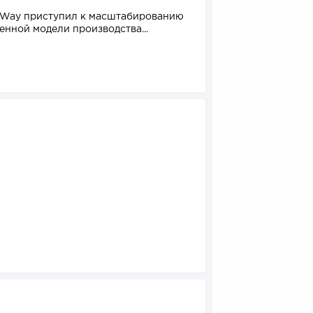
 Way приступил к масштабированию
От стартапа за 30 тыс
енной модели производства...
стоимостью миллиарды