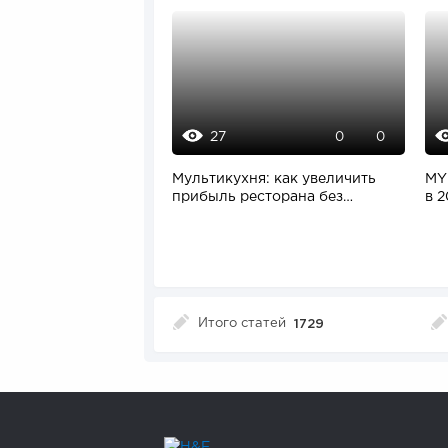
27
0
0
Мультикухня: как увеличить
MY
прибыль ресторана без
в 2
открытия новой...
Итого статей
1729