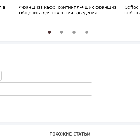
я в
Франшиза кафе: рейтинг лучших франшиз
Coffee
общепита для открытия заведения
собств
1
2
3
4
ПОХОЖИЕ СТАТЬИ