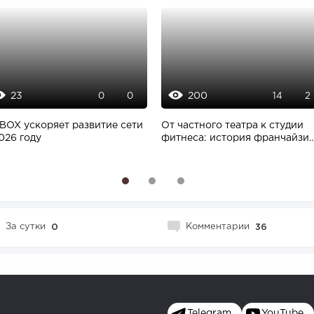
23
200
0
0
14
2
BOX ускоряет развитие сети
От частного театра к студии
026 году
фитнеса: история франчайзи
LEVITA...
1
2
3
За сутки
0
Комментарии
36
Telegram
YouTube