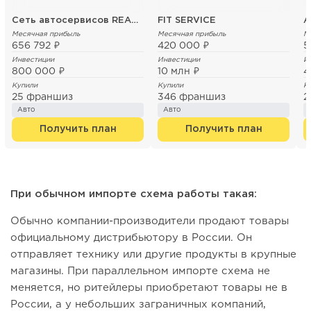
Сеть автосервисов REAKTOR
FIT SERVICE
А
Месячная прибыль
Месячная прибыль
М
656 792 ₽
420 000 ₽
5
Инвестиции
Инвестиции
И
800 000 ₽
10 млн ₽
4
Купили
Купили
К
25 франшиз
346 франшиз
2
Авто
Авто
Получить план
Получить план
При обычном импорте схема работы такая:
Обычно компании-производители продают товары
официальному дистрибьютору в России. Он
отправляет технику или другие продукты в крупные
магазины. При параллельном импорте схема не
меняется, но ритейлеры приобретают товары не в
России, а у небольших заграничных компаний,