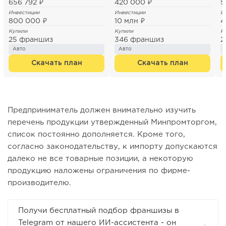
656 792 ₽
420 000 ₽
5
Инвестиции
Инвестиции
И
800 000 ₽
10 млн ₽
4
Купили
Купили
К
25 франшиз
346 франшиз
2
Авто
Авто
Скачать план
Скачать план
Предприниматель должен внимательно изучить
перечень продукции утвержденный Минпромторгом,
список постоянно дополняется. Кроме того,
согласно законодательству, к импорту допускаются
далеко не все товарные позиции, а некоторую
продукцию наложены ограничения по фирме-
производителю.
Получи бесплатный подбор франшизы в
Telegram от нашего ИИ-ассистента - он