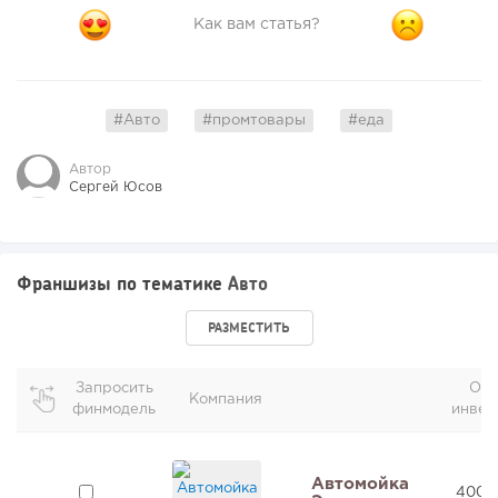
Как вам статья?
#Авто
#промтовары
#еда
Автор
Сергей Юсов
Франшизы по тематике
Авто
РАЗМЕСТИТЬ
Запросить
Об
Компания
финмодель
инвес
Автомойка
400 