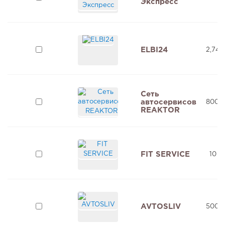
Экспресс
ELBI24
2,74 
Сеть
автосервисов
800 
REAKTOR
FIT SERVICE
10 м
AVTOSLIV
500 