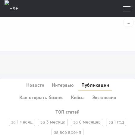
Новости
Интервью
Публикации
Как открыть бизнес
Кейсы
Эксклюзив
ТОП статей
за 1 месяц
за 3 месяца
за 6 месяцев
за 1 год
за все время