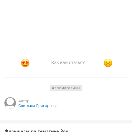
Как вам статья?
#зоомагазины
Автор
Светлана Григорьева
Франшизы по тематике
Зоо