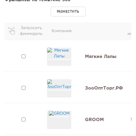
РАЗМЕСТИТЬ
Запросить
О
Компания
финмодель
инв
Мягкие Лапы
1
ЗооОптТорг.РФ
2
GROOM
1,