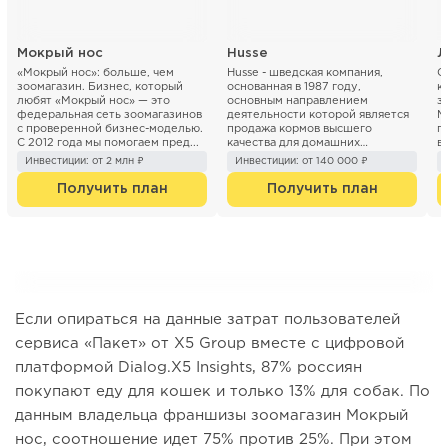
Мокрый нос
Husse
Л
«Мокрый нос»: больше, чем
Husse - шведская компания,
С
зоомагазин. Бизнес, который
основанная в 1987 году,
к
любят «Мокрый нос» — это
основным направлением
з
федеральная сеть зоомагазинов
деятельности которой является
М
с проверенной бизнес-моделью.
продажа кормов высшего
п
С 2012 года мы помогаем пред...
качества для домашних
в
животных. В 1991 году Husse
Инвестиции: от 2 млн ₽
Инвестиции: от 140 000 ₽
начала производить высок...
Получить план
Получить план
Если опираться на данные затрат пользователей
сервиса «Пакет» от X5 Group вместе с цифровой
платформой Dialog.X5 Insights, 87% россиян
покупают еду для кошек и только 13% для собак. По
данным владельца франшизы зоомагазин Мокрый
нос, соотношение идет 75% против 25%. При этом