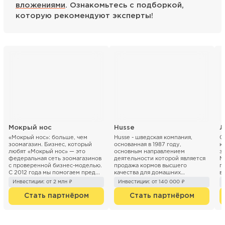
вложениями
. Ознакомьтесь с подборкой,
которую рекомендуют эксперты!
Мокрый нос
Husse
Л
«Мокрый нос»: больше, чем
Husse - шведская компания,
С
зоомагазин. Бизнес, который
основанная в 1987 году,
к
любят «Мокрый нос» — это
основным направлением
з
федеральная сеть зоомагазинов
деятельности которой является
М
с проверенной бизнес-моделью.
продажа кормов высшего
п
С 2012 года мы помогаем пред...
качества для домашних
в
животных. В 1991 году Husse
Инвестиции: от 2 млн ₽
Инвестиции: от 140 000 ₽
начала производить высок...
Стать партнёром
Стать партнёром