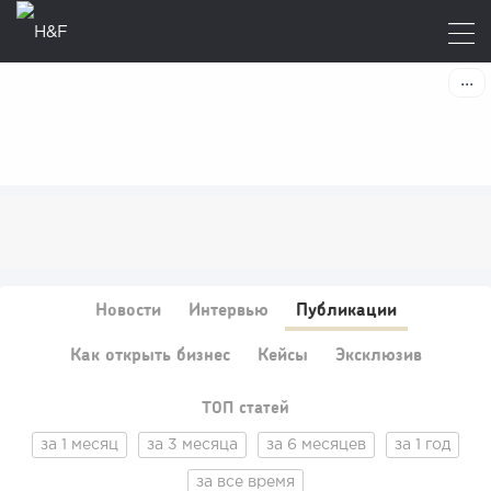
Новости
Интервью
Публикации
Как открыть бизнес
Кейсы
Эксклюзив
ТОП статей
за 1 месяц
за 3 месяца
за 6 месяцев
за 1 год
за все время