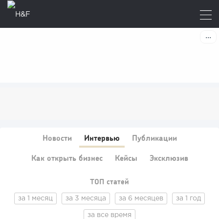
Новости
Интервью
Публикации
Как открыть бизнес
Кейсы
Эксклюзив
ТОП статей
за 1 месяц
за 3 месяца
за 6 месяцев
за 1 год
за все время