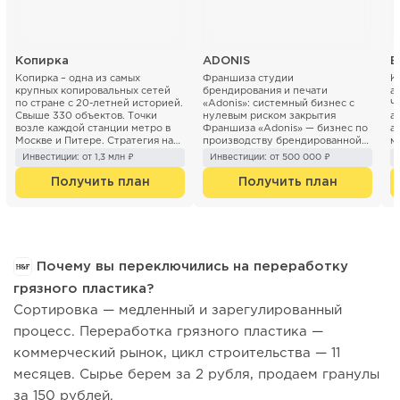
Копирка
ADONIS
Б
Копирка – одна из самых
Франшиза студии
К
крупных копировальных сетей
брендирования и печати
а
по стране с 20-летней историей.
«Adonis»: системный бизнес с
Ч
Свыше 330 объектов. Точки
нулевым риском закрытия
а
возле каждой станции метро в
Франшиза «Adonis» — бизнес по
а
Москве и Питере. Стратегия на
производству брендированной
м
ближайшие 3 года ...
продукции (печать...
«Б
Инвестиции: от 1,3 млн ₽
Инвестиции: от 500 000 ₽
Получить план
Получить план
Почему вы переключились на переработку
грязного пластика?
Сортировка — медленный и зарегулированный
процесс. Переработка грязного пластика —
коммерческий рынок, цикл строительства — 11
месяцев. Сырье берем за 2 рубля, продаем гранулы
за 150 рублей.