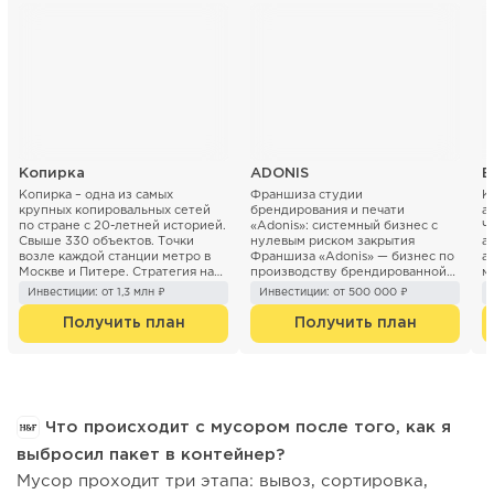
Копирка
ADONIS
Б
Копирка – одна из самых
Франшиза студии
К
крупных копировальных сетей
брендирования и печати
а
по стране с 20-летней историей.
«Adonis»: системный бизнес с
Ч
Свыше 330 объектов. Точки
нулевым риском закрытия
а
возле каждой станции метро в
Франшиза «Adonis» — бизнес по
а
Москве и Питере. Стратегия на
производству брендированной
м
ближайшие 3 года ...
продукции (печать...
«Б
Инвестиции: от 1,3 млн ₽
Инвестиции: от 500 000 ₽
Получить план
Получить план
Что происходит с мусором после того, как я
выбросил пакет в контейнер?
Мусор проходит три этапа: вывоз, сортировка,