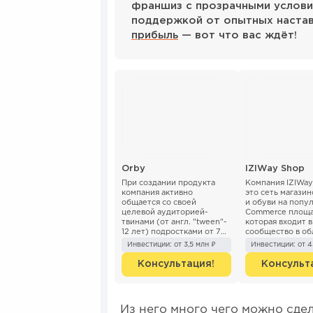
франшиз с прозрачными услови
поддержкой от опытных наста
прибыль
— вот что вас ждёт!
Orby
IZIWay Shop
При создании продукта
Компания IZIWay
компания активно
это сеть магази
общается со своей
и обуви на попул
целевой аудиторией-
Commerce площа
твинами (от англ. "tween"-
которая входит 
12 лет) подростками от 7
сообщество в об
до 14 лет. Orby делает
электронной тор
Инвестиции: от 3,5 млн ₽
Инвестиции: от 
акцент на актуальных
JAST Hold...
трендах, следует и...
Консультация!
Консульт
Из него много чего можно сдел