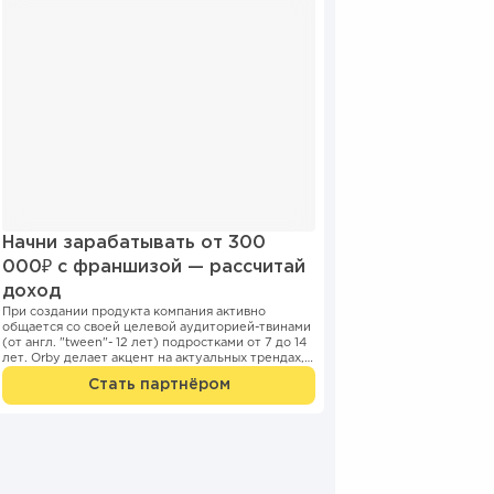
Начни зарабатывать от 300
000₽ с франшизой — рассчитай
доход
При создании продукта компания активно
общается со своей целевой аудиторией-твинами
(от англ. "tween"- 12 лет) подростками от 7 до 14
лет. Orby делает акцент на актуальных трендах,
следует и...
Стать партнёром