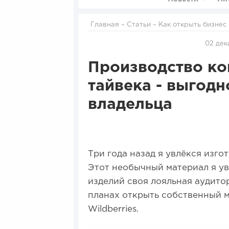
Главная
–
Статьи
–
Как открыть бизнес
– Производство кошельков и портмоне из тайвека - выгодно
или
02 дек
Производство ко
тайвека - выгодн
владельца
Три года назад я увлёкся изго
Этот необычный материал я ув
изделий своя лояльная аудитор
планах открыть собственный м
Wildberries.