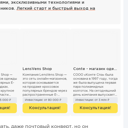
ями, эксклюзивными технологиями и
вников.
Легкий старт и быстрый выход на
LensVens Shop
Conte - магазин одежды, белья и колготок
 Shop —
Компания LensVens Shop —
СООО «Конте Спа» была
нов одежды
это сеть онлайн-магазинов,
основана в 1997 году, тогда
ярных E-
которая основывается
же была выпущена первая
дках,
на продаже кроссовок
пара полиамидных
в крупное
популярных брендов через
колготок. На сегодняшний
ласти
распространенные E-
день компания выпускает
говли
Commerce площадки,
товары для женщин,
45 000 ₽
Инвестиции: от 80 000 ₽
Инвестиции: от 3 млн ₽
такие как: маркетплейсы,
мужчин и детей под
со...
собственны...
ация!
Консультация!
Консультация!
ать, даже почтовый конверт, но он