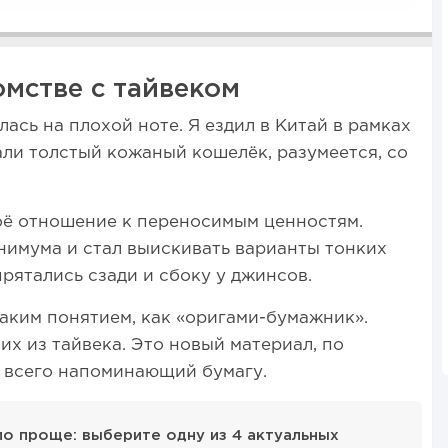
омстве с тайвеком
ась на плохой ноте. Я ездил в Китай в рамках
али толстый кожаный кошелёк, разумеется, со
оё отношение к переносимым ценностям.
нимума и стал выискивать варианты тонких
прятались сзади и сбоку у джинсов.
таким понятием, как «оригами-бумажник».
их из тайвека. Это новый материал, по
е всего напоминающий бумагу.
ало проще: выберите одну из 4 актуальных