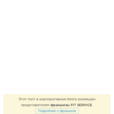
Этот пост в корпоративном блоге размещен
представителем
франшизы FIT SERVICE
.
Подробнее о франшизе