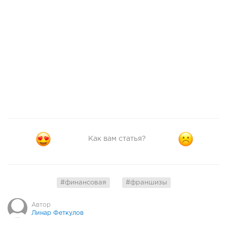
Как вам статья?
#финансовая
#франшизы
Автор
Линар Феткулов