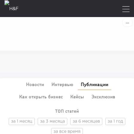
Новости
Интервью
Публикации
Как открыть бизнес
Кейсы
Эксклюзив
ТОП статей
за 1 месяц
за 3 месяца
за 6 месяцев
за 1 год
за все время