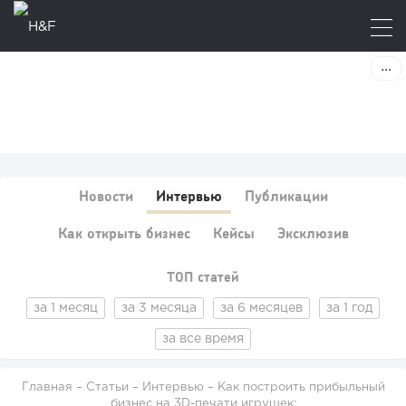
Новости
Интервью
Публикации
Как открыть бизнес
Кейсы
Эксклюзив
ТОП статей
за 1 месяц
за 3 месяца
за 6 месяцев
за 1 год
за все время
Главная
–
Статьи
–
Интервью
– Как построить прибыльный
бизнес на 3D-печати игрушек: