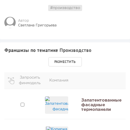
#производство
Автор
Светлана Григорьева
Франшизы по тематике
Производство
РАЗМЕСТИТЬ
Запросить
Компания
финмодель
и
Запатентованные
фасадные
термопанели