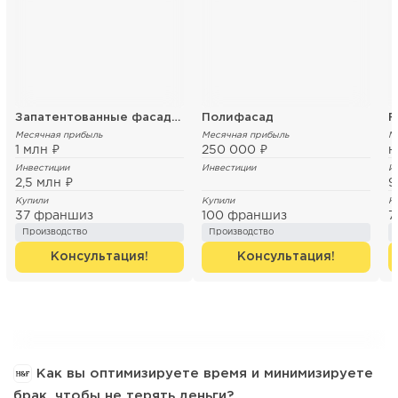
Запатентованные фасадные термопанели
Полифасад
F
Месячная прибыль
Месячная прибыль
М
1 млн ₽
250 000 ₽
н
Инвестиции
Инвестиции
И
2,5 млн ₽
9
Купили
Купили
К
37 франшиз
100 франшиз
7
Производство
Производство
Консультация!
Консультация!
Как вы оптимизируете время и минимизируете
брак, чтобы не терять деньги?