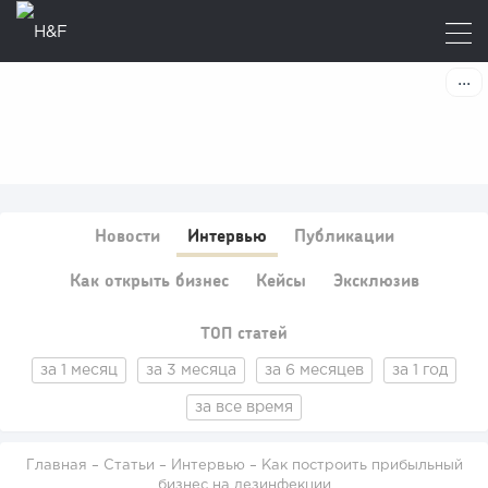
Новости
Интервью
Публикации
Как открыть бизнес
Кейсы
Эксклюзив
ТОП статей
за 1 месяц
за 3 месяца
за 6 месяцев
за 1 год
за все время
Главная
–
Статьи
–
Интервью
– Как построить прибыльный
бизнес на дезинфекции