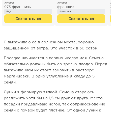
Купили
Купили
К
973 франшизы
франшиз
3
Еда
Алкоголь
Скачать план
Скачать план
Я высаживаю её в солнечном месте, хорошо
защищённом от ветра. Это участок в 30 соток.
Посадка начинается в первых числах мая. Семена
обязательно должны быть со зрелых плодов. Перед
высаживанием их стоит замочить в растворе
марганцовки. В одно углубление я кладу до 5
семян.
Лунки я формирую тяпкой. Семена стараюсь
разложить хотя бы на 1,5 см друг от друга. Место
посадки придавливаю ногой, так соприкосновение
семян с почвой будет плотнее. От одной лунки к