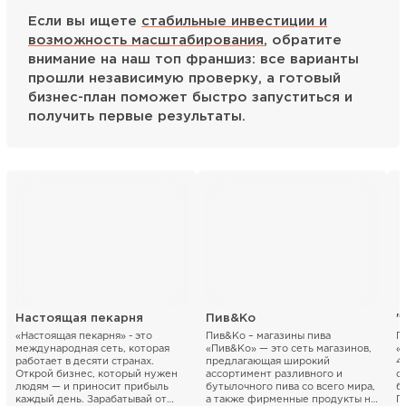
Если вы ищете
стабильные инвестиции и
возможность масштабирования
, обратите
внимание на наш топ франшиз: все варианты
прошли независимую проверку, а готовый
бизнес-план поможет быстро запуститься и
получить первые результаты.
Настоящая пекарня
Пив&Ко
«Настоящая пекарня» - это
Пив&Ко – магазины пива
П
международная сеть, которая
«Пив&Ко» — это сеть магазинов,
«
работает в десяти странах.
предлагающая широкий
4
Открой бизнес, который нужен
ассортимент разливного и
с
людям — и приносит прибыль
бутылочного пива со всего мира,
б
каждый день. Зарабатывай от
а также фирменные продукты на
П