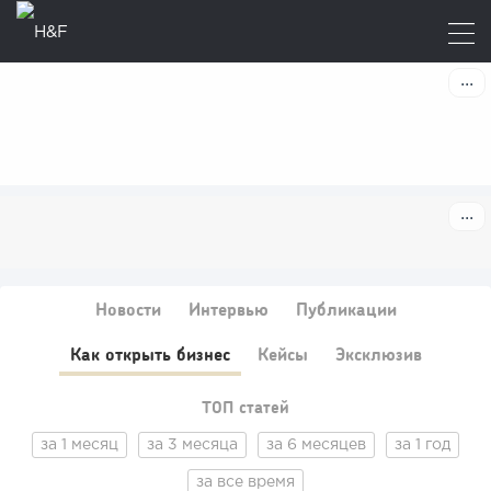
Новости
Интервью
Публикации
Как открыть бизнес
Кейсы
Эксклюзив
ТОП статей
за 1 месяц
за 3 месяца
за 6 месяцев
за 1 год
за все время