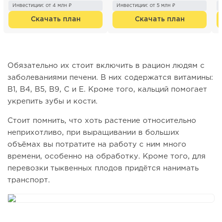
300 000 р. с п...
каж...
«
Инвестиции: от 4 млн ₽
Инвестиции: от 5 млн ₽
п
Скачать план
Скачать план
Обязательно их стоит включить в рацион людям с
заболеваниями печени. В них содержатся витамины:
B1, B4, B5, B9, C и E. Кроме того, кальций помогает
укрепить зубы и кости.
Стоит помнить, что хоть растение относительно
неприхотливо, при выращивании в больших
объёмах вы потратите на работу с ним много
времени, особенно на обработку. Кроме того, для
перевозки тыквенных плодов придётся нанимать
транспорт.