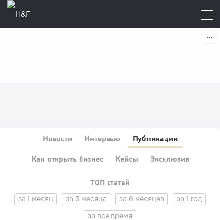
Новости
Интервью
Публикации
Как открыть бизнес
Кейсы
Эксклюзив
ТОП статей
за 1 месяц
за 3 месяца
за 6 месяцев
за 1 год
за все время