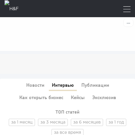
Новости
Интервью
Публикации
Как открыть бизнес
Кейсы
Эксклюзив
ТОП статей
за 1 месяц
за 3 месяца
за 6 месяцев
за 1 год
за все время