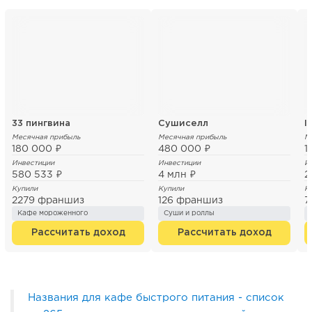
33 пингвина
Сушиселл
I
Месячная прибыль
Месячная прибыль
М
180 000 ₽
480 000 ₽
1
Инвестиции
Инвестиции
И
580 533 ₽
4 млн ₽
2
Купили
Купили
К
2279 франшиз
126 франшиз
7
Кафе мороженного
Суши и роллы
Рассчитать доход
Рассчитать доход
Названия для кафе быстрого питания - список