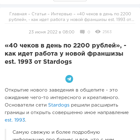
Главная
–
Статьи
–
Интервью
– «40 чеков в день по 2200
рублей», - как идет работа у новой франшизы est. 1993 от
Stardogs
2563
23 июня 2022 в 08:00
0
«40 чеков в день по 2200 рублей», -
как идет работа у новой франшизы
est. 1993 от Stardogs
Открытие нового заведения в общепите - это
ожидание чего-то интересного и креативного.
Основатели сети
Stardogs
решили расширить
границы и открыть совершенно иное направление
est. 1993
.
Самую свежую и более подробную
информацию про бизнес и все, что с ним