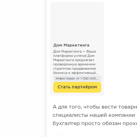
Дом Маркетинга
Дом Маркетинга — Ваша
платформа успеха! Дом
Маркетинга предлагает
проверенную временем
стратегию продвижения
бизнеса и эффективный
маркетинговый
Инвестиции: от 1 090 000 ₽
инструментарий,
доступный каждому
Стать партнёром
предпринимат...
А для того, чтобы вести товар
специалисты нашей компании п
бухгалтер просто обязан прох