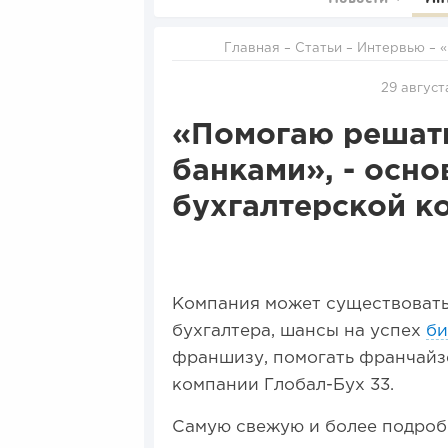
Главная
–
Статьи
–
Интервью
– «Помогаю решать проблемы с налоговой и банками», -
основател
29 август
«Помогаю решать
банками», - осно
бухгалтерской к
Компания может существовать 
бухгалтера, шансы на успех
би
франшизу, помогать франчайз
компании Глобал-Бух 33.
Самую свежую и более подроб