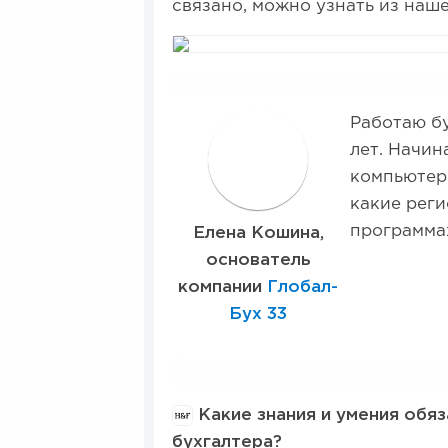
связано, можно узнать из наш
Работаю бу
Е
лет. Начин
компьютер 
какие реги
программа
Елена Кошина,
основатель
компании
Глобал-
Бух 33
Какие знания и умения обя
бухгалтера?