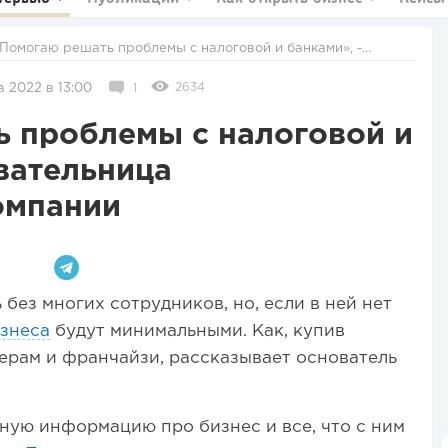
ьница бухгалтерской компании
2634
а 2022 в 13:00
1
 проблемы с налоговой и
вательница
омпании
без многих сотрудников, но, если в ней нет
знеса
будут минимальными. Как, купив
ерам и франчайзи, рассказывает основатель
ную информацию про бизнес и все, что с ним