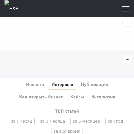
Новости
Интервью
Публикации
Как открыть бизнес
Кейсы
Эксклюзив
ТОП статей
за 1 месяц
за 3 месяца
за 6 месяцев
за 1 год
за все время