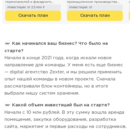
термопанелей и фасадного
промышленное производство
э
декора" предлагает готовый
инновационный способ ...
Р
Инвестиции: от 2,5 млн ₽
Инвестиции: от
бизнес п...
н
Скачать план
Скачать план
Как начинался ваш бизнес? Что было на
старте?
Начали в конце 2021 года, когда искали новое
направление для команды. У меня есть еще бизнес
— digital агентство Zexter, и мы решили применить
опыт нашей команды в новом проекте. Сначала
рассматривали блок-контейнеры, но в итоге
выбрали нишу систем хранения.
Какой объем инвестиций был на старте?
Начали с 10 млн рублей. В эту сумму вошла аренда
помещения, закупка оборудования, разработка
сайта, маркетинг и первые расходы на сотрудников.