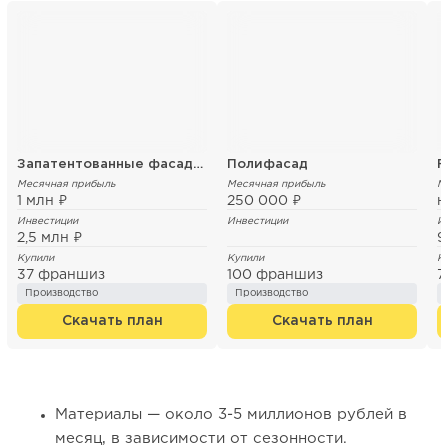
Запатентованные фасадные термопанели
Полифасад
F
Месячная прибыль
Месячная прибыль
М
1 млн ₽
250 000 ₽
н
Инвестиции
Инвестиции
И
2,5 млн ₽
9
Купили
Купили
К
37 франшиз
100 франшиз
7
Производство
Производство
Скачать план
Скачать план
Материалы — около 3-5 миллионов рублей в
месяц, в зависимости от сезонности.