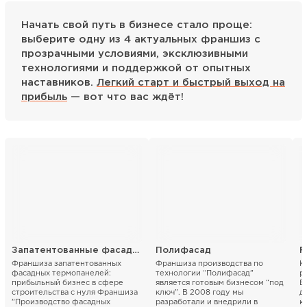
Начать свой путь в бизнесе стало проще:
выберите одну из 4 актуальных франшиз с
прозрачными условиями, эксклюзивными
технологиями и поддержкой от опытных
наставников.
Легкий старт и быстрый выход на
прибыль
— вот что вас ждёт!
Запатентованные фасадные термопанели
Полифасад
F
Франшиза запатентованных
Франшиза производства по
К
фасадных термопанелей:
технологии “Полифасад”
р
прибыльный бизнес в сфере
является готовым бизнесом “под
В
строительства с нуля Франшиза
ключ”. В 2008 году мы
д
"Производство фасадных
разработали и внедрили в
к