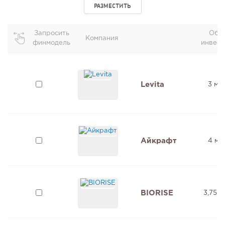
РАЗМЕСТИТЬ
Запросить
Общ
Компания
финмодель
инвест
Levita
3 мл
Айкрафт
4 мл
BIORISE
3,75 м