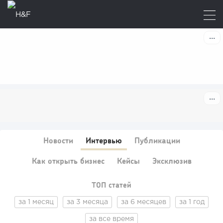
Новости
Интервью
Публикации
Как открыть бизнес
Кейсы
Эксклюзив
ТОП статей
за 1 месяц
за 3 месяца
за 6 месяцев
за 1 год
за все время