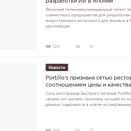
разработки ИИ в Японии
Японский телекоммуникационный гигант So
совместного предприятия для разработки 
искусственного интеллекта для бизнеса в 
крупнейших
1261
96
16
Новости
Portillo’s признана сетью рест
соотношением цены и качества
Сеть ресторанов быстрого питания Portillo
своими хот-догами, признана лучшей по с
данные содержатся в новом исследовании
1281
97
17