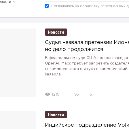
овости и
Соглашаюсь на обработку
персональных 
Новости
Судья назвала претензии Илон
но дело продолжится
В федеральном суде США прошло заседани
OpenAI. Маск требует запретить создател
некоммерческого статуса в коммерческий
заявила,
1219
93
16
Новости
Индийское подразделение Volk