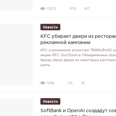
12875
979
167
Новости
KFC убирает двери из рестора
рекламной кампании
KFC и рекламное агентство TBWA\RAAD з
акцию KFC Out-Doors в Объединенных Ара
бренд убрал двери из некоторых ресторан
щиты.
1496
114
19
Новости
SoftBank и OpenAI создадут с