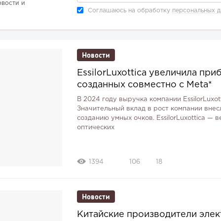
овости и
Соглашаюсь на обработку
персональных 
Новости
EssilorLuxottica увеличила при
созданных совместно с Meta*
В 2024 году выручка компании EssilorLuxot
Значительный вклад в рост компании внес
созданию умных очков. EssilorLuxottica —
оптических
1394
106
18
Новости
Китайские производители эле