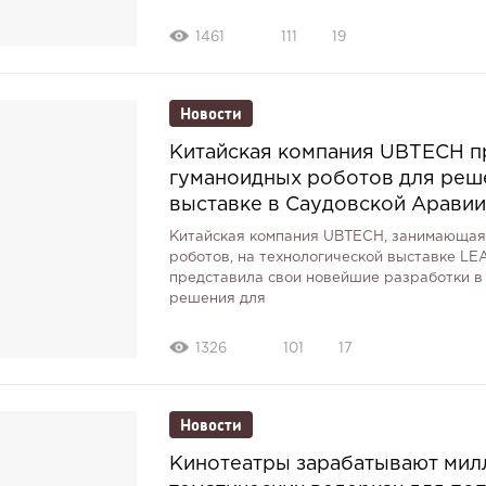
1461
111
19
Новости
Китайская компания UBTECH п
гуманоидных роботов для реше
выставке в Саудовской Арави
Китайская компания UBTECH, занимающая
роботов, на технологической выставке LE
представила свои новейшие разработки в
решения для
1326
101
17
Новости
Кинотеатры зарабатывают мил