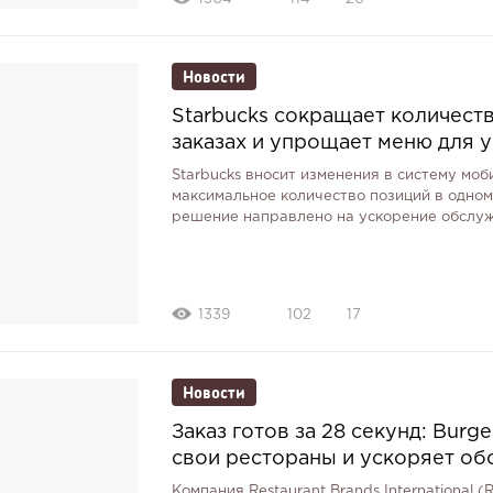
Новости
Starbucks сокращает количест
заказах и упрощает меню для 
Starbucks вносит изменения в систему мо
максимальное количество позиций в одном о
решение направлено на ускорение обслу
1339
102
17
Новости
Заказ готов за 28 секунд: Burg
свои рестораны и ускоряет о
Компания Restaurant Brands International 