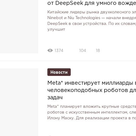
от DeepSeek для умного вожд
Китайские лидеры рынка двухколесного э
Ninebot и Niu Technologies — начали внед
DeepSeek в свои устройства. По их словам
улучшит
1374
104
18
Новости
Meta* инвестирует миллиарды 
человекоподобных роботов д
задач
Meta* планирует вложить крупные средст
роботов с искусственным интеллектом, сл
Илону Маску. Для реализации проекта в по