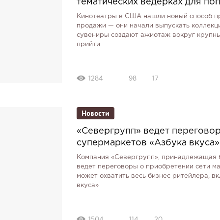
тематических ведерках для по
Кинотеатры в США нашли новый способ пр
продажи — они начали выпускать коллекц
сувениры создают ажиотаж вокруг крупны
прийти
1284
98
17
Новости
«Севергрупп» ведет переговор
супермаркетов «Азбука вкуса»
Компания «Севергрупп», принадлежащая 
ведет переговоры о приобретении сети ма
может охватить весь бизнес ритейлера, в
вкуса»
1504
114
20