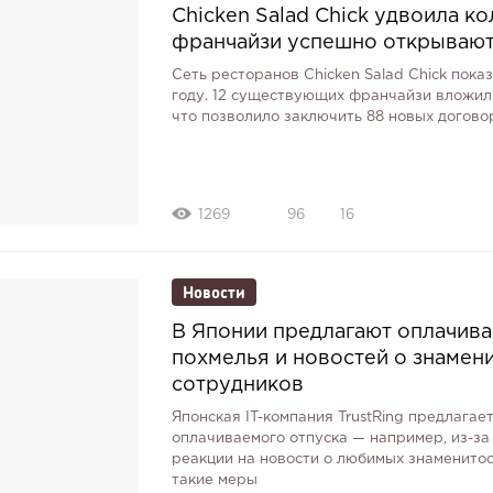
Chicken Salad Chick удвоила к
франчайзи успешно открывают
Сеть ресторанов Chicken Salad Chick пок
году. 12 существующих франчайзи вложили
что позволило заключить 88 новых догово
1269
96
16
Новости
В Японии предлагают оплачива
похмелья и новостей о знамен
сотрудников
Японская IT-компания TrustRing предлага
оплачиваемого отпуска — например, из-за
реакции на новости о любимых знаменитос
такие меры