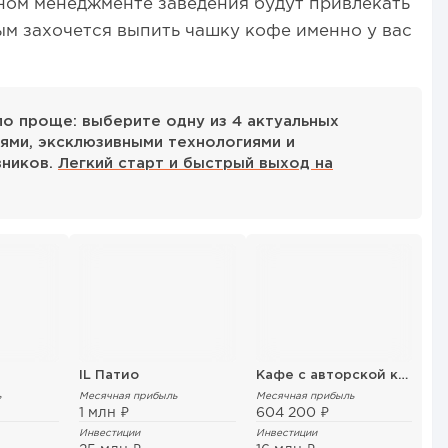
ном менеджменте заведения будут привлекать
ым захочется выпить чашку кофе именно у вас
ало проще: выберите одну из 4 актуальных
ями, эксклюзивными технологиями и
вников.
Легкий старт и быстрый выход на
IL Патио
Кафе с авторской кухней "Здрасте"
ь
Месячная прибыль
Месячная прибыль
1 млн ₽
604 200 ₽
Инвестиции
Инвестиции