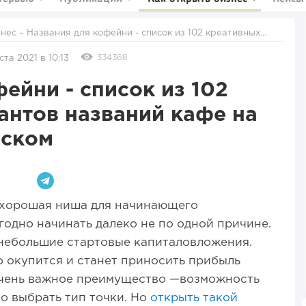
знес
– Названия для кофейни - список из 102 креативных
аний кафе на английском и русском
334368
ста 2021 в 10:13
ейни - список из 102
антов названий кафе на
сском
 хорошая ниша для начинающего
годно начинать далеко не по одной причине.
 небольшие стартовые капиталовложения.
 окупится и станет приносить прибыль
очень важное преимущество —возможность
о выбрать тип точки. Но
открыть такой