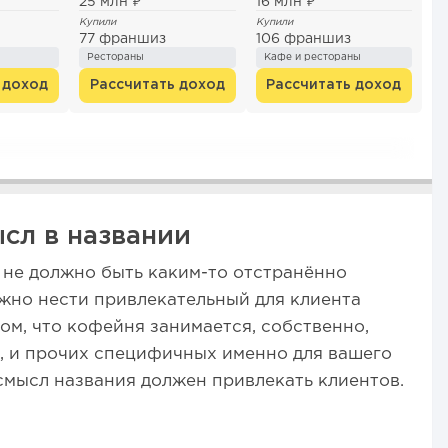
25 млн ₽
16 млн ₽
Купили
Купили
77 франшиз
106 франшиз
Рестораны
Кафе и рестораны
 доход
Рассчитать доход
Рассчитать доход
сл в названии
 не должно быть каким-то отстранённо
жно нести привлекательный для клиента
ом, что кофейня занимается, собственно,
, и прочих специфичных именно для вашего
 смысл названия должен привлекать клиентов.