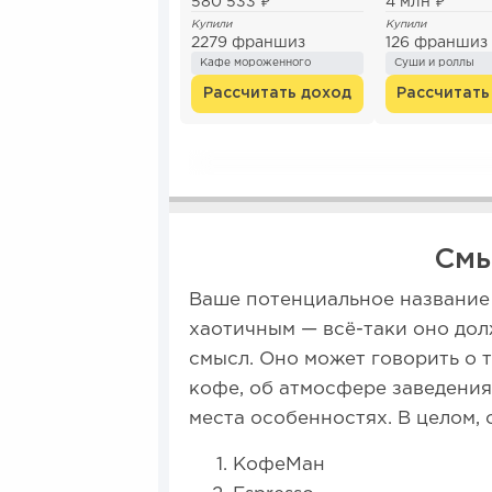
580 533 ₽
4 млн ₽
Купили
Купили
2279 франшиз
126 франшиз
Кафе мороженного
Суши и роллы
Рассчитать доход
Рассчитать
Смы
Ваше потенциальное название
хаотичным — всё-таки оно дол
смысл. Оно может говорить о т
кофе, об атмосфере заведения
места особенностях. В целом,
КофеМан