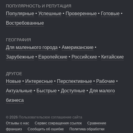
162
10
2
ПОПУЛЯРНОСТЬ И РЕПУТАЦИЯ
Вице-президент обувной компании уволилась и открыла свой
Популярные
•
Успешные
•
Проверенные
•
Готовые
•
бизнес....
От стартапа за 30 тысяч рублей до бизнеса стоимостью
миллиарды:...
Востребованные
ГЕОГРАФИЯ
Для маленького города
•
Американские
•
Зарубежные
•
Европейские
•
Российские
•
Китайские
ДРУГОЕ
Новые
•
Интересные
•
Перспективные
•
Рабочие
•
Актуальные
•
Быстрые
•
Доступные
•
Для малого
11005
836
143
бизнеса
241
16
3
Puma выпустила новые беговые кроссовки в попытке вернуть
бренду...
Отзыв SSL-сертификатов у банков: как это влияет на
© 2026
Пользовательское соглашение сайта
российский...
Отзывы о нас
Сервис сокращения ссылок
Сравнение
франшиз
Сообщить об ошибке
Политика обработки