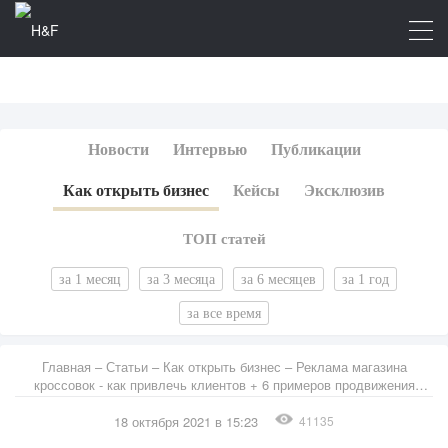
Новости
Интервью
Публикации
Как открыть бизнес
Кейсы
Эксклюзив
ТОП статей
за 1 месяц
за 3 месяца
за 6 месяцев
за 1 год
за все время
Главная
–
Статьи
–
Как открыть бизнес
– Реклама магазина
кроссовок - как привлечь клиентов + 6 примеров продвижения
обувных магазинов [тексты и картинки]
18 октября 2021 в 15:23
41135