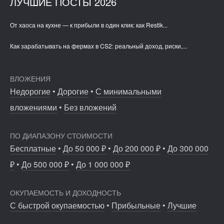
ЛУЧШИЕ ПОСТЫ 2026
От хаоса на кухне — к прибыли в один клик: как Restik...
Как зарабатывать на фермах в CS2: реальный доход, риски,...
1230
93
16
161
10
2
Спа для обуви и сумок: как Gutallini изменил рынок
ВЛОЖЕНИЯ
премиального...
Coffee Way приступил к масштабированию собственной
Недорогие
•
Дорогие
•
С минимальными
модели производства...
вложениями
•
Без вложений
ПО ДИАПАЗОНУ СТОИМОСТИ
Бесплатные
•
До 50 000 ₽
•
До 200 000 ₽
•
До 300 000
₽
•
До 500 000 ₽
•
До 1 000 000 ₽
ОКУПАЕМОСТЬ И ДОХОДНОСТЬ
С быстрой окупаемостью
•
Прибыльные
•
Лучшие
7414
563
96