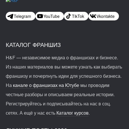
Telegram
YouTube
TikTok
Vkontakte
КАТАЛОГ ФРАНШИЗ
H&F — независимое медиа о франшизах и бизнесе.
1758
133
23
Из наших материалов вы можете узнать как выбирать
176
11
2
Почему премиальный уход за обувью стабилен даже в кризис
франшизу и почерпнуть идеи для успешного бизнеса.
Франшиза кафе: рейтинг лучших франшиз общепита для
На
канале о франшизах на Ютубе
мы проводим
открытия заведения
честные разборы и описываем реальные истории.
Регистрируйтесь и подписывайтесь на нас в соц.
сетях. А ещё у нас есть
Каталог курсов
.