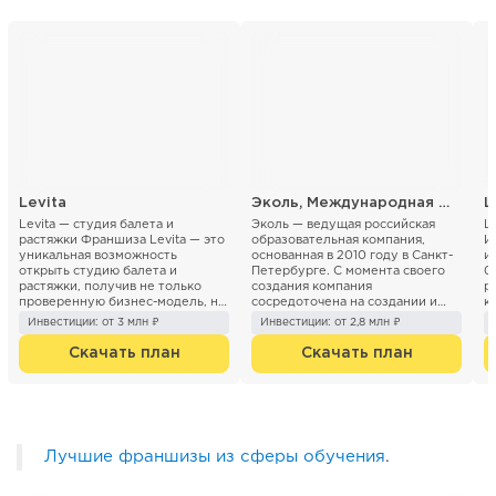
Levita
Эколь, Международная школа профессий
Levita — студия балета и
Эколь — ведущая российская
Ш
растяжки Франшиза Levita — это
образовательная компания,
И
уникальная возможность
основанная в 2010 году в Санкт-
и
открыть студию балета и
Петербурге. С момента своего
0
растяжки, получив не только
создания компания
р
проверенную бизнес-модель, но
сосредоточена на создании и
к
и полноценную поддержку ...
развитии образовательных
с
Инвестиции: от 3 млн ₽
Инвестиции: от 2,8 млн ₽
проектов, ...
и
Скачать план
Скачать план
Лучшие франшизы из сферы обучения
.