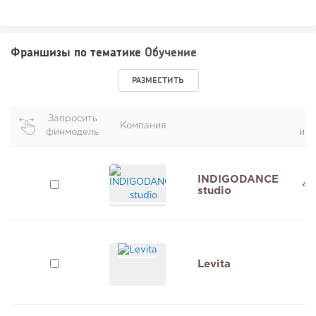
Франшизы по тематике
Обучение
РАЗМЕСТИТЬ
Запросить
Компания
финмодель
инв
INDIGODANCE
40
studio
Levita
3