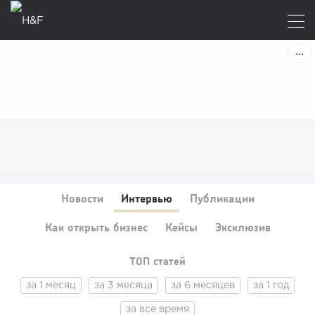
Новости
Интервью
Публикации
Как открыть бизнес
Кейсы
Эксклюзив
ТОП статей
за 1 месяц
за 3 месяца
за 6 месяцев
за 1 год
за все время