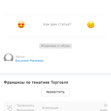
Как вам статья?
#Одежда и обувь
Автор
Василий Малежик
Франшизы по тематике
Торговля
РАЗМЕСТИТЬ
Запросить
Общ
Компания
финмодель
инвес