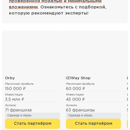
проверенной моделью и минимальными
вложениями
. Ознакомьтесь с подборкой,
которую рекомендуют эксперты!
Orby
IZIWay Shop
L
Месячная прибыль
Месячная прибыль
М
150 000 ₽
60 000 ₽
6
Инвестиции
Инвестиции
И
3,5 млн ₽
45 000 ₽
8
Купили
Купили
К
71 франшиза
63 франшизы
5
Одежда и обувь
Одежда и обувь
Стать партнёром
Стать партнёром