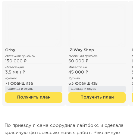
Orby
IZIWay Shop
L
Месячная прибыль
Месячная прибыль
М
150 000 ₽
60 000 ₽
6
Инвестиции
Инвестиции
И
3,5 млн ₽
45 000 ₽
8
Купили
Купили
К
71 франшиза
63 франшизы
5
Одежда и обувь
Одежда и обувь
Получить план
Получить план
По приезду я сама соорудила лайтбокс и сделала
красивую фотосессию новых работ. Рекламную