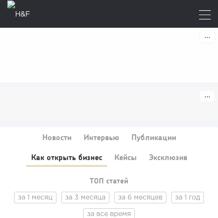
Новости
Интервью
Публикации
Как открыть бизнес
Кейсы
Эксклюзив
ТОП статей
за 1 месяц
за 3 месяца
за 6 месяцев
за 1 год
за все время