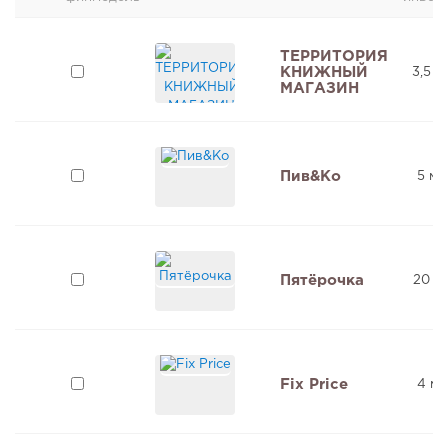
ТЕРРИТОРИЯ
КНИЖНЫЙ
3,5 м
МАГАЗИН
Пив&Ко
5 мл
Пятёрочка
20 м
Fix Price
4 мл