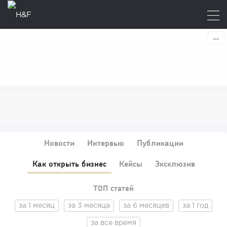
Новости
Интервью
Публикации
Как открыть бизнес
Кейсы
Эксклюзив
ТОП статей
за 1 месяц
за 3 месяца
за 6 месяцев
за 1 год
за все время