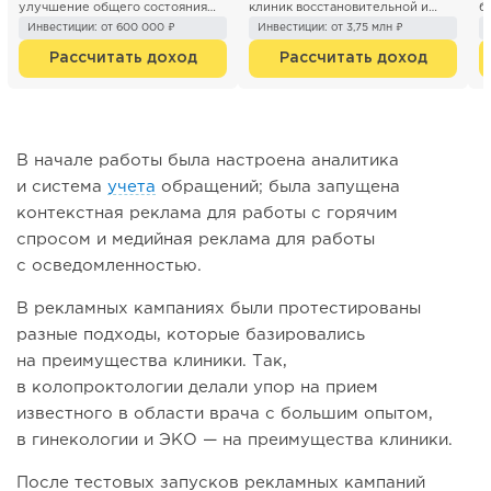
улучшение общего состояния
клиник восстановительной и
б
здоровья. Вот как это устроено:
превентивной медицины. С 2021
в
Инвестиции: от 600 000 ₽
Инвестиции: от 3,75 млн ₽
Основные принципы...
года к...
э
Рассчитать доход
Рассчитать доход
В начале работы была настроена аналитика
и система
учета
обращений; была запущена
контекстная реклама для работы с горячим
спросом и медийная реклама для работы
с осведомленностью.
В рекламных кампаниях были протестированы
разные подходы, которые базировались
на преимущества клиники. Так,
в колопроктологии делали упор на прием
известного в области врача с большим опытом,
в гинекологии и ЭКО — на преимущества клиники.
После тестовых запусков рекламных кампаний