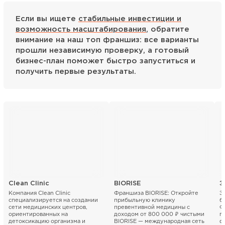
Если вы ищете
стабильные инвестиции и
возможность масштабирования
, обратите
внимание на наш топ франшиз: все варианты
прошли независимую проверку, а готовый
бизнес-план поможет быстро запуститься и
получить первые результаты.
Clean Clinic
BIORISE
Э
Компания Clean Clinic
Франшиза BIORISE: Откройте
Э
специализируется на создании
прибыльную клинику
б
сети медицинских центров,
превентивной медицины с
Ф
ориентированных на
доходом от 800 000 ₽ чистыми
п
детоксикацию организма и
BIORISE — международная сеть
ф