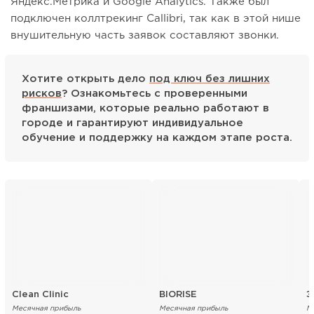
Яндекс.Метрика и Google Analytics. Также был
подключен коллтрекинг Callibri, так как в этой нише
внушительную часть заявок составляют звонки.
Хотите открыть дело
под ключ без лишних
рисков
? Ознакомьтесь с проверенными
франшизами, которые реально работают в
городе и гарантируют индивидуальное
обучение и поддержку на каждом этапе роста.
Clean Clinic
BIORISE
Э
Месячная прибыль
Месячная прибыль
М