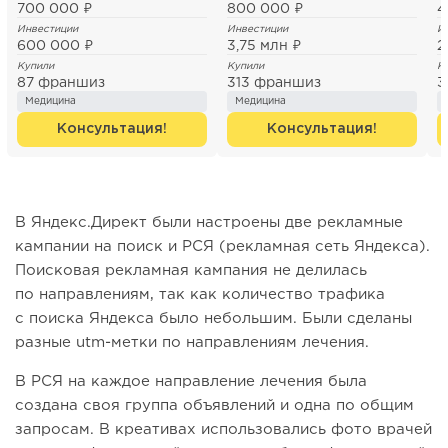
700 000 ₽
800 000 ₽
4
Инвестиции
Инвестиции
И
600 000 ₽
3,75 млн ₽
2
Купили
Купили
К
87 франшиз
313 франшиз
3
Медицина
Медицина
Консультация!
Консультация!
В Яндекс.Директ были настроены две рекламные
кампании на поиск и РСЯ (рекламная сеть Яндекса).
Поисковая рекламная кампания не делилась
по направлениям, так как количество трафика
с поиска Яндекса было небольшим. Были сделаны
разные utm-метки по направлениям лечения.
В РСЯ на каждое направление лечения была
создана своя группа объявлений и одна по общим
запросам. В креативах использовались фото врачей