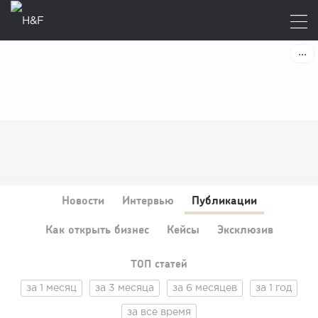
Новости
Интервью
Публикации
Как открыть бизнес
Кейсы
Эксклюзив
ТОП статей
за 1 месяц
за 3 месяца
за 6 месяцев
за 1 год
за все время