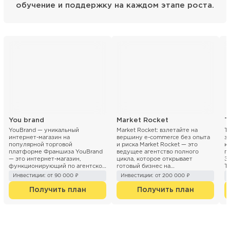
обучение и поддержку на каждом этапе роста.
You brand
Market Rocket
T
YouBrand — уникальный
Market Rocket: взлетайте на
T
интернет-магазин на
вершину e-commerce без опыта
з
популярной торговой
и риска Market Rocket — это
к
платформе Франшиза YouBrand
ведущее агентство полного
г
— это интернет-магазин,
цикла, которое открывает
З
функционирующий по агентской
готовый бизнес на
T
модели (без необходимости
маркетплейсах по франшизе. Мы
п
Инвестиции: от 90 000 ₽
Инвестиции: от 200 000 ₽
закупки тов...
превращ...
Получить план
Получить план