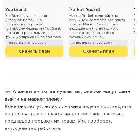
You brand
Market Rocket
T
YouBrand — уникальный
Market Rocket: взлетайте на
T
интернет-магазин на
вершину e-commerce без опыта
з
популярной торговой
и риска Market Rocket — это
к
платформе Франшиза YouBrand
ведущее агентство полного
г
— это интернет-магазин,
цикла, которое открывает
З
функционирующий по агентской
готовый бизнес на
T
модели (без необходимости
маркетплейсах по франшизе. Мы
п
Инвестиции: от 90 000 ₽
Инвестиции: от 200 000 ₽
закупки тов...
превращ...
Скачать план
Скачать план
А зачем им тогда нужны вы, они же могут сами
выйти на маркетплейс?
Конечно, могут, но их основная задача производить
и продавать, и по факту им нет разницы, сколько
продавцов продают их товар. Им, наоборот,
выгоднее так работать.