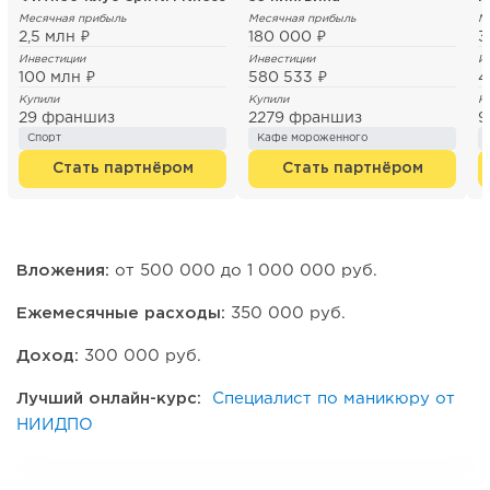
Месячная прибыль
Месячная прибыль
М
2,5 млн ₽
180 000 ₽
3
Инвестиции
Инвестиции
И
100 млн ₽
580 533 ₽
4
Купили
Купили
К
29 франшиз
2279 франшиз
9
Спорт
Кафе мороженного
Стать партнёром
Стать партнёром
Вложения:
от 500 000 до 1 000 000 руб.
Ежемесячные расходы:
350 000 руб.
Доход:
300 000 руб.
Лучший онлайн-курс:
Специалист по маникюру от
НИИДПО