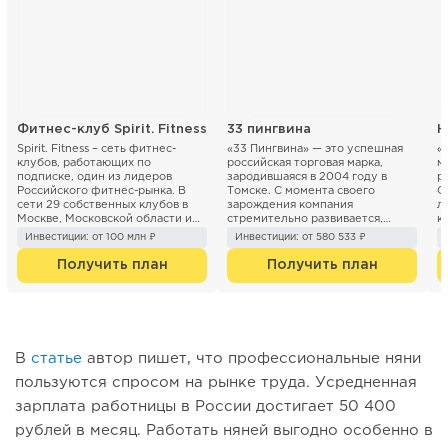
Фитнес-клуб Spirit. Fitness
33 пингвина
Н
Spirit. Fitness – сеть фитнес-
«33 Пингвина» — это успешная
«
клубов, работающих по
российская торговая марка,
м
подписке, один из лидеров
зародившаяся в 2004 году в
р
Российского фитнес-рынка. В
Томске. С момента своего
О
сети 29 собственных клубов в
зарождения компания
л
Москве, Московской области и
стремительно развивается,
к
Санкт- Петербурге. Компани...
расширяя сеть кафе и точек п...
30
Инвестиции: от 100 млн ₽
Инвестиции: от 580 533 ₽
Получить план
Получить план
В
статье
автор пишет, что профессиональные няни
пользуются спросом на рынке труда. Усредненная
зарплата работницы в России достигает 50 400
рублей в месяц. Работать няней выгодно особенно в