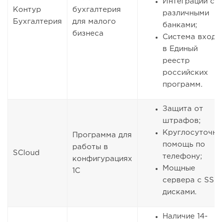
Интеграции с
Контур
бухгалтерия
различными
Бухгалтерия
для малого
банками;
бизнеса
Система входи
в Единый
реестр
российских
программ.
Защита от
штрафов;
Круглосуточна
Программа для
помощь по
работы в
SCloud
телефону;
конфигурациях
Мощные
1С
сервера с SSD
дисками.
Наличие 14-