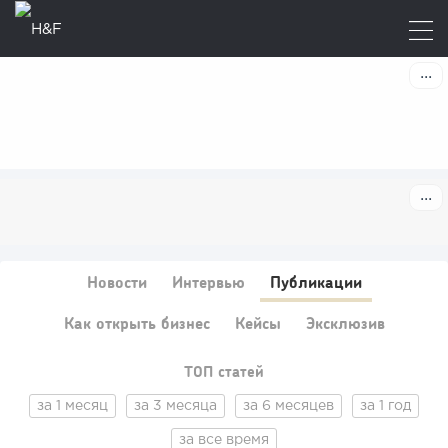
Новости
Интервью
Публикации
Как открыть бизнес
Кейсы
Эксклюзив
ТОП статей
за 1 месяц
за 3 месяца
за 6 месяцев
за 1 год
за все время