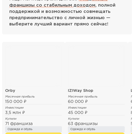
франшизы со стабильным доходом
, полной
поддержкой и возможностью совмещать
предпринимательство с личной жизнью —
выберите лучший вариант прямо сейчас!
Orby
IZIWay Shop
L
Месячная прибыль
Месячная прибыль
М
150 000 ₽
60 000 ₽
6
Инвестиции
Инвестиции
И
3,5 млн ₽
45 000 ₽
8
Купили
Купили
К
71 франшиза
63 франшизы
5
Одежда и обувь
Одежда и обувь