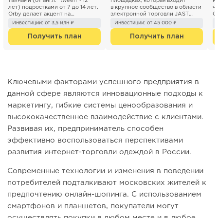
твинами (от англ. "tween"- 12
площадках, которая входит
к
лет) подростками от 7 до 14 лет.
в крупное сообщество в области
ч
Orby делает акцент на
электронной торговли JAST
C
актуальных трендах, следует и...
Hold...
м
Инвестиции: от 3,5 млн ₽
Инвестиции: от 45 000 ₽
Получить план
Получить план
Ключевыми факторами успешного предприятия в
данной сфере являются инновационные подходы к
маркетингу, гибкие системы ценообразования и
высококачественное взаимодействие с клиентами.
Развивая их, предприниматель способен
эффективно воспользоваться перспективами
развития интернет-торговли одеждой в России.
Современные технологии и изменения в поведении
потребителей подталкивают московских жителей к
предпочтению онлайн-шопинга. С использованием
смартфонов и планшетов, покупатели могут
осуществлять покупки в любом месте и в любое