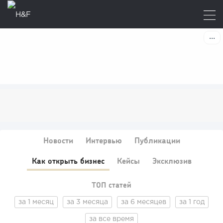
Новости
Интервью
Публикации
Как открыть бизнес
Кейсы
Эксклюзив
ТОП статей
за 1 месяц
за 3 месяца
за 6 месяцев
за 1 год
за все время