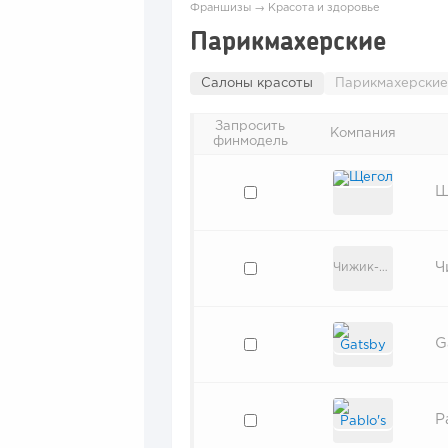
Франшизы
→
Красота и здоровье
Парикмахерские
Салоны красоты
Парикмахерские
Запросить
Компания
финмодель
Щ
Ч
Чижик-Стрижик
G
P