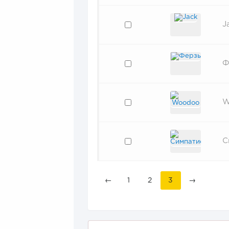
J
Ф
W
С
←
1
2
3
→