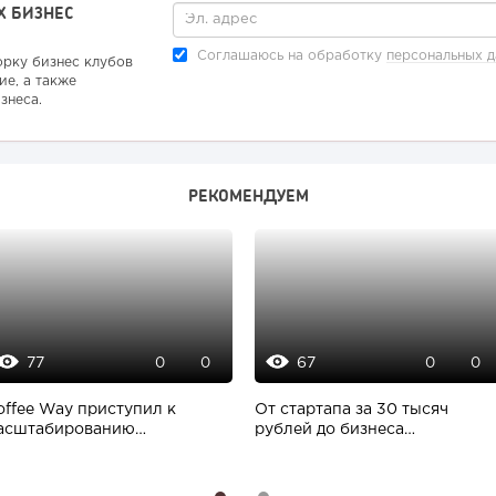
Х БИЗНЕС
Соглашаюсь на обработку
персональных 
орку бизнес клубов
ие, а также
знеса.
РЕКОМЕНДУЕМ
77
67
0
0
0
0
offee Way приступил к
От стартапа за 30 тысяч
асштабированию
рублей до бизнеса
обственной модели
стоимостью миллиарды:...
роизводства...