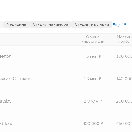
Медицина
Студии маникюра
Студии эпиляции
Еще
18
Общие
Месячн
инвестиции
прибы
егол
1,3 млн ₽
300 00
ижик-Стрижик
1,3 млн ₽
140 000
atsby
2,9 млн ₽
200 00
ablo's
800 000 ₽
450 00