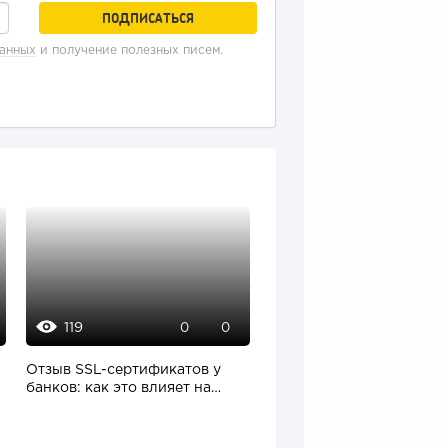
данных
и получение полезных писем.
119
138
0
0
9
Отзыв SSL-сертификатов у
«Прибыль 20 млн в год, 
банков: как это влияет на
ездил на метро»: куда в
российский...
интернет-магазине...