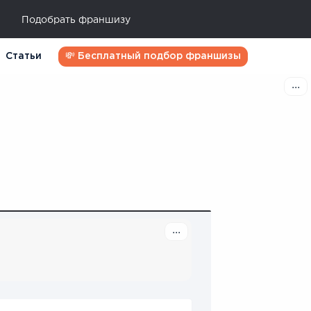
Подобрать франшизу
Статьи
💸 Бесплатный подбор франшизы