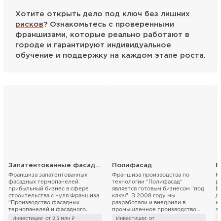
Хотите открыть дело
под ключ без лишних
рисков
? Ознакомьтесь с проверенными
франшизами, которые реально работают в
городе и гарантируют индивидуальное
обучение и поддержку на каждом этапе роста.
Запатентованные фасадные термопанели
Полифасад
F
Франшиза запатентованных
Франшиза производства по
К
фасадных термопанелей:
технологии “Полифасад”
р
прибыльный бизнес в сфере
является готовым бизнесом “под
В
строительства с нуля Франшиза
ключ”. В 2008 году мы
д
"Производство фасадных
разработали и внедрили в
к
термопанелей и фасадного
промышленное производство
э
декора" предлагает готовый
инновационный способ ...
Р
Инвестиции: от 2,5 млн ₽
Инвестиции: от