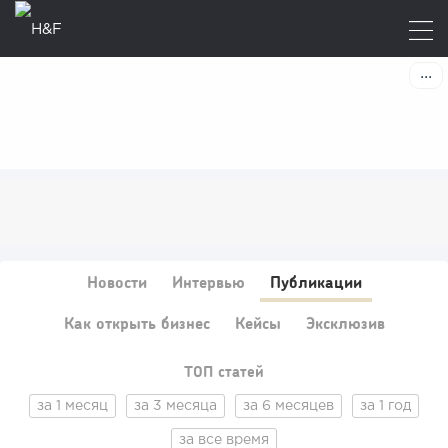
Новости
Интервью
Публикации
Как открыть бизнес
Кейсы
Эксклюзив
ТОП статей
за 1 месяц
за 3 месяца
за 6 месяцев
за 1 год
за все время