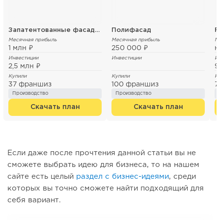
Запатентованные фасадные термопанели
Полифасад
F
Месячная прибыль
Месячная прибыль
М
1 млн ₽
250 000 ₽
н
Инвестиции
Инвестиции
И
2,5 млн ₽
9
Купили
Купили
К
37 франшиз
100 франшиз
7
Производство
Производство
Скачать план
Скачать план
Если даже после прочтения данной статьи вы не
сможете выбрать идею для бизнеса, то на нашем
сайте есть целый
раздел c бизнес-идеями
, среди
которых вы точно сможете найти подходящий для
себя вариант.