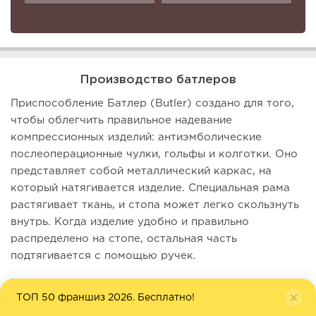
Производство батлеров
Приспособление Батлер (Butler) создано для того,
чтобы облегчить правильное надевание
компрессионных изделий: антиэмболические
послеоперационные чулки, гольфы и колготки. Оно
представляет собой металлический каркас, на
который натягивается изделие. Специальная рама
растягивает ткань, и стопа может легко скользнуть
внутрь. Когда изделие удобно и правильно
распределено на стопе, остальная часть
подтягивается с помощью ручек.
Батлер имеет легкую и прочную конструкцию,
ТОП 50 франшиз 2026. Бесплатно!
которая не деформируется, не ржавеет, не