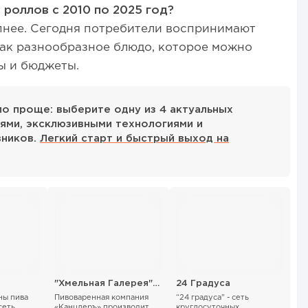
роллов с 2010 по 2025 год?
пнее. Сегодня потребители воспринимают
 как разнообразное блюдо, которое можно
ы и бюджеты.
ало проще: выберите одну из 4 актуальных
ями, эксклюзивными технологиями и
вников.
Легкий старт и быстрый выход на
"Хмельная Галерея" от ПК Канцлеръ
24 Градуса
ны пива
Пивоваренная компания
“24 градуса” - сеть
сеть
«Канцлеръ» производит
круглосуточных