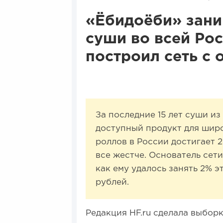
«Ёбидоёби» зани
суши во всей Ро
построил сеть с 
За последние 15 лет суши и
доступный продукт для шир
роллов в России достигает 
все жестче. Основатель сет
как ему удалось занять 2% э
рублей.
Редакция HF.ru сделала выбор