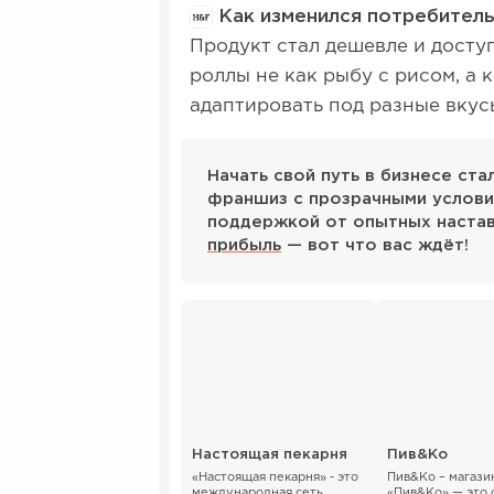
Как изменился потребитель 
Продукт стал дешевле и досту
роллы не как рыбу с рисом, а
адаптировать под разные вкус
Начать свой путь в бизнесе ст
франшиз с прозрачными услови
поддержкой от опытных наста
прибыль
— вот что вас ждёт!
Настоящая пекарня
Пив&Ко
«Настоящая пекарня» - это
Пив&Ко – магази
международная сеть,
«Пив&Ко» — это 