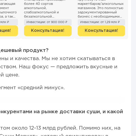
лагающая
более 40 сортов
маркетбаров/алкогольных
имент
алкогольной,
магазинов. Это полностью
тылочного
слабоалкогольной и
задокументированный
ра, а также
безалкогольной
бизнес с необходимыми
укты на
продукции. Пивоваренная
регламентами, которые
 млн ₽
Инвестиции: от 900 000 ₽
Инвестиции: от 1,29 млн ₽
компания «Канцлеръ» не
включают инструкции для
только производител...
продавцов, алгор...
ация!
Консультация!
Консультация!
дешевый продукт?
ны и качества. Мы не хотим скатываться в
еством. Наш фокус — предложить вкусные и
й цене.
егмент «средний минус».
нкурентами на рынке доставки суши, и какой
ом около 12-13 млрд рублей. Помимо них, на