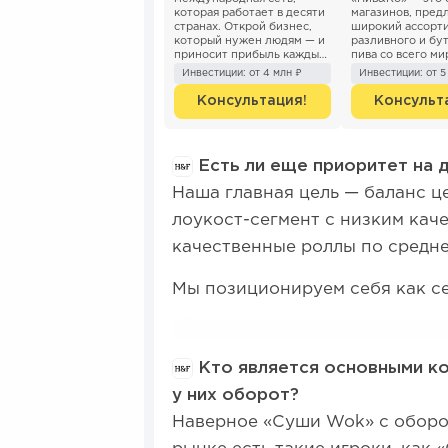
которая работает в десяти
магазинов, пред
странах. Открой бизнес,
широкий ассорт
который нужен людям — и
разливного и бу
приносит прибыль каждый
пива со всего ми
день. Зарабатывай от 300
фирменные прод
Инвестиции: от 4 млн ₽
Инвестиции: от 5
000 р. с п...
каж...
Консультация!
Консульт
Есть ли еще приоритет на 
Наша главная цель — баланс це
лоукост-сегмент с низким кач
качественные роллы по средне
Мы позиционируем себя как с
Кто является основными ко
у них оборот?
Наверное «Суши Wok» с оборот