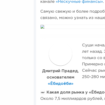
канале
«Нескучные финансы»
.
Самую свежую и более подро
связано, можно узнать из наш
Суши начал
Д
лет назад.
только со 
Примерно к
Сейчас рын
Дмитрий Прадед,
250-280 ми
основателем
«Ёбидоёби»
Какая доля рынка у «Ёбидо
Около 7,5 миллиардов рублей,