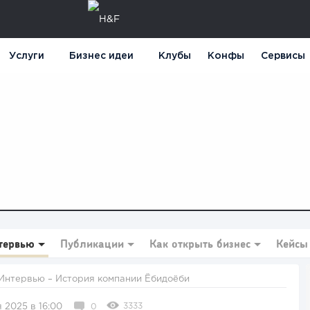
Услуги
Бизнес идеи
Клубы
Конфы
Сервисы
тервью
Публикации
Как открыть бизнес
Кейсы
Интервью
– История компании Ёбидоёби
3333
 2025 в 16:00
0