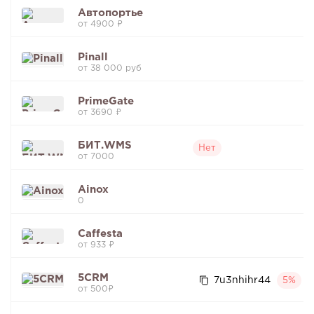
Автопортье
от 4900 ₽
Pinall
от 38 000 руб
PrimeGate
от 3690 ₽
БИТ.WMS
Нет
от 7000
Ainox
0
Caffesta
от 933 ₽
5CRM
7u3nhihr44
5%
от 500₽