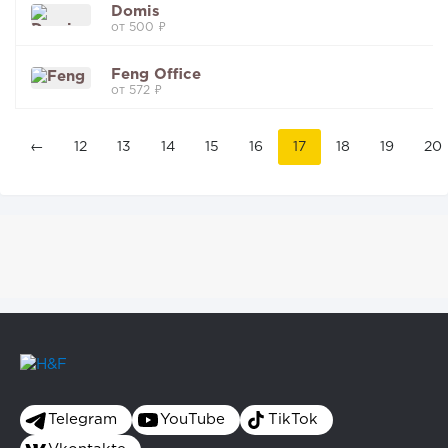
Domis
от 500 ₽
Feng Office
от 572 ₽
←
12
13
14
15
16
17
18
19
20
Telegram
YouTube
TikTok