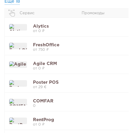
Еще
18
Сервис
Промокоды
Alytics
от 0 ₽
FreshOffice
от 750 ₽
Agile CRM
от 0 ₽
Poster POS
от 29 €
COMFAR
0
RentProg
от 0 ₽