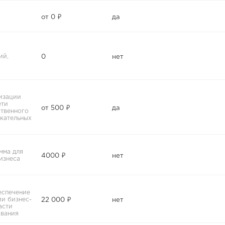
от 0 ₽
да
ий,
0
нет
изации
ети
от 500 ₽
да
твенного
екательных
мма для
4000 ₽
нет
изнеса
еспечение
ии бизнес-
22 000 ₽
нет
асти
вания