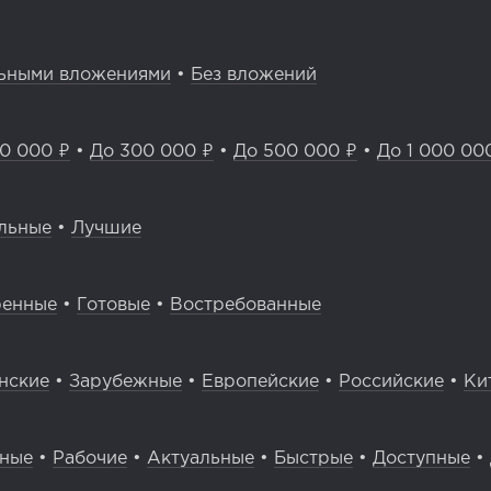
ьными вложениями
•
Без вложений
0 000 ₽
•
До 300 000 ₽
•
До 500 000 ₽
•
До 1 000 00
льные
•
Лучшие
ренные
•
Готовые
•
Востребованные
нские
•
Зарубежные
•
Европейские
•
Российские
•
Ки
вные
•
Рабочие
•
Актуальные
•
Быстрые
•
Доступные
•