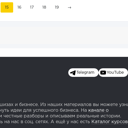
15
16
17
18
19
→
Telegram
YouTube
изах и бизнесе. Из наших материалов вы можете узн
уть идеи для успешного бизнеса. На
канале о
 честные разборы и описываем реальные истории.
 на нас в соц. сетях. А ещё у нас есть
Каталог курсов