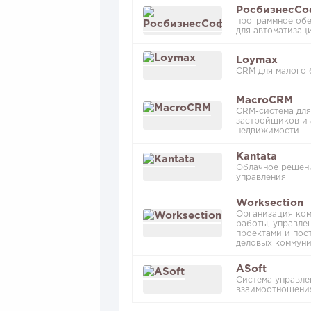
РосбизнесСо
программное об
для автоматизац
Loymax
CRM для малого 
MacroCRM
CRM-система для
застройщиков и 
недвижимости
Kantata
Облачное решен
управления
Worksection
Организация ко
работы, управле
проектами и пос
деловых коммуни
ASoft
Система управле
взаимоотношени