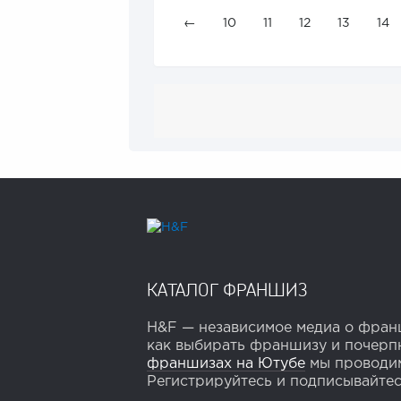
←
10
11
12
13
14
КАТАЛОГ ФРАНШИЗ
H&F — независимое медиа о франш
как выбирать франшизу и почерпн
франшизах на Ютубе
мы проводим
Регистрируйтесь и подписывайтесь