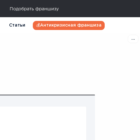
Подобрать франшизу
Статьи
💰Антикризисная франшиза