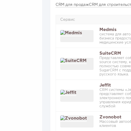
CRM для продаж
CRM для строительс
Сервис
Medmis
система для авт
бизнеса предос
медицинские усл
SuiteCRM
Представляет со
source систему, 
полностью совме
SugarCRM с под
русского языка.
Jeffit
CRM системы «Jef
представляет со
электронного п
управления юри
службой
Zvonobot
Массовый автоо
клиентов