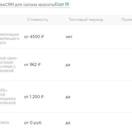
Еще
18
тва
CRM для салона красоты
Стоимость
Тестовый период
Пром
оматизации
от 4500 ₽
нет
тавляющего
уги
бой open-
которая
от 962 ₽
да
стимая с
держкой
fit»
бой
от 1 250 ₽
да
омощника
дической
бзвон
от 0 руб.
да