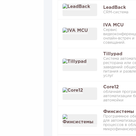
LeadBack
CRM-система
IVA MCU
Сервис
видеоконференц
онлайн-встреч и
совещаний.
Tillypad
Система автомат
ресторана или с
заведений общес
питания и развл
услуг
Core12
облачная програ
автоматизации б
автомойки
Финсистемы
Программное об
для автоматизац
процессов в обл
микрофинансиро