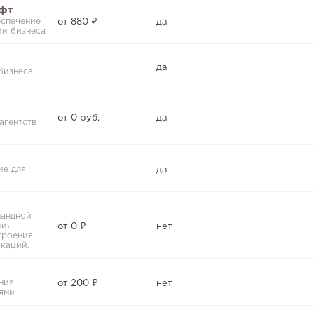
фт
еспечение
от 880 ₽
да
ии бизнеса
да
бизнеса
от 0 руб.
да
агентств
ие для
да
мандной
ния
от 0 ₽
нет
троения
каций.
ния
от 200 ₽
нет
ями