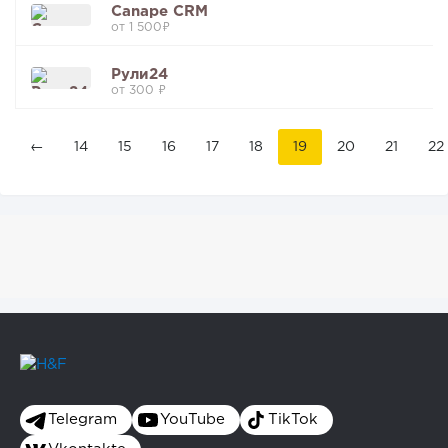
Canape CRM
от 1 500₽
Рули24
от 300 ₽
←
14
15
16
17
18
19
20
21
22
Telegram
YouTube
TikTok