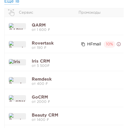
Еще
18
Сервис
Промокоды
QARM
от 1 600 ₽
Rovertask
HFmail
10%
от 190 ₽
Iris CRM
от 5 500₽
Remdesk
от 400 ₽
GoCRM
от 2000 ₽
Beauty CRM
от 1400 ₽