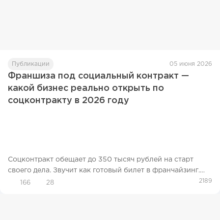
Публикации
05 июня 2026
Франшиза под социальный контракт —
какой бизнес реально открыть по
соцконтракту в 2026 году
Соцконтракт обещает до 350 тысяч рублей на старт
своего дела. Звучит как готовый билет в франчайзинг.
Взял проверенную модель, государство оплатило вход.
2189
166
28
На практике все сложнее.