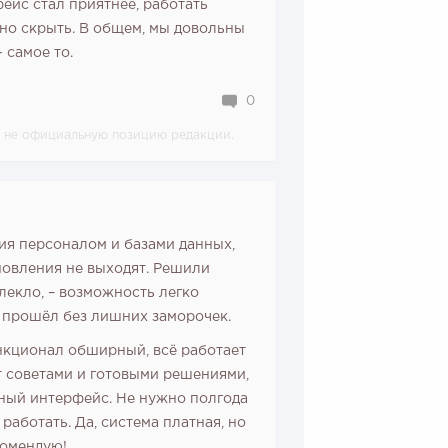
ейс стал приятнее, работать
жно скрыть. В общем, мы довольны
 самое то.
0
 а не официальную позицию редакции.
ия персоналом и базами данных,
новления не выходят. Решили
лекло, – возможность легко
д прошёл без лишних заморочек.
нкционал обширный, всё работает
т советами и готовыми решениями,
ный интерфейс. Не нужно полгода
работать. Да, система платная, но
комендую!