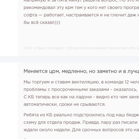
напрямую и за пять минут решить вопрос. Но это м
рекомендовал эту крм тем у кого нет своего прог
софта — работает, настраивается и не глючит даж 
бы всё сказал)))
Этот отзыв отражает субъективное мнение пользователя,
Меняется црм, медленно, но заметно и в лу
Мы торгуем и ставим вентиляцию, в команде 12 че
проблемы с просроченными заказами - оказалось,
5
С КБ теперь все как на ладони - видно кто чем зан
автоматически, сроки не срываются.
7
Ребята из КБ реально подстроились под наш бюдж
6
схему для отдела продаж. Правда, пару раз писали 
ждали около недели. Для срочных вопросов это на
8