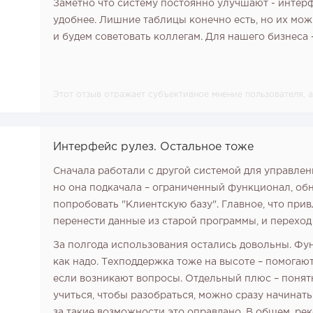
Заметно что систему постоянно улучшают - интерф
удобнее. Лишние таблицы конечно есть, но их мо
и будем советовать коллегам. Для нашего бизнеса -
Этот отзыв отражает субъективное мнение пользователя,
Интерфейс рулез. Остальное тоже
Сначала работали с другой системой для управлен
но она подкачала – ограниченный функционал, об
9
попробовать "Клиентскую базу". Главное, что прив
перенести данные из старой программы, и перехо
8
За полгода использования остались довольны. Фу
7
как надо. Техподдержка тоже на высоте – помогаю
если возникают вопросы. Отдельный плюс – понят
9
учиться, чтобы разобраться, можно сразу начинать 
за такие возможности это оправдано. В общем, ре