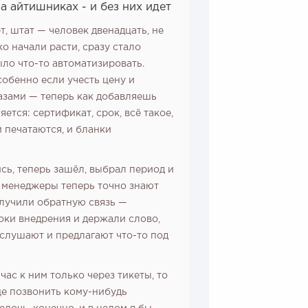
а айтишниках - и без них идет
, штат — человек двенадцать, не
ко начали расти, сразу стало
ыло что-то автоматизировать.
собенно если учесть цену и
казами — теперь как добавляешь
ется: сертификат, срок, всё такое,
 печатаются, и бланки
сь, теперь зашёл, выбрал период и
ю, менеджеры теперь точно знают
олучили обратную связь —
роки внедрения и держали слово,
о слушают и предлагают что-то под
ас к ним только через тикеты, то
ще позвонить кому-нибудь