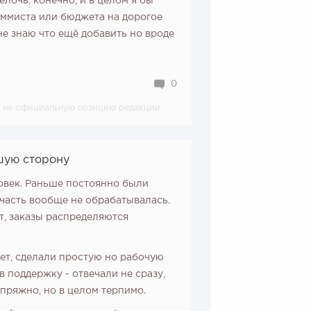
елочь, конечно, и в целом я бы
раммиста или бюджета на дорогое
не знаю что ещё добавить но вроде
0
 а не официальную позицию редакции.
чшую сторону
ловек. Раньше постоянно были
 часть вообще не обрабатывалась.
ят, заказы распределяются
ет, сделали простую но рабочую
в поддержку - отвечали не сразу,
пряжно, но в целом терпимо.