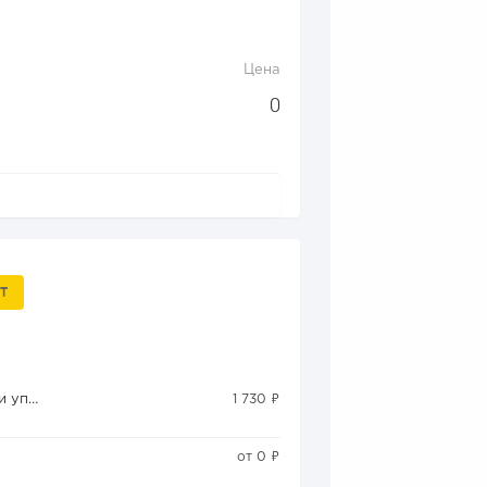
Цена
0
Т
Облачная 1С:Зарплата и управление персоналом
1 730 ₽
от 0 ₽