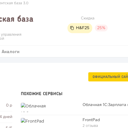
нтская база 3.0
ская база
Скидка
H&F25
25%
 управления
зой
Аналоги
ОФИЦИАЛЬНЫЙ САЙ
ПОХОЖИЕ СЕРВИСЫ
0 р
14 дней
FrontPad
2 отзыва