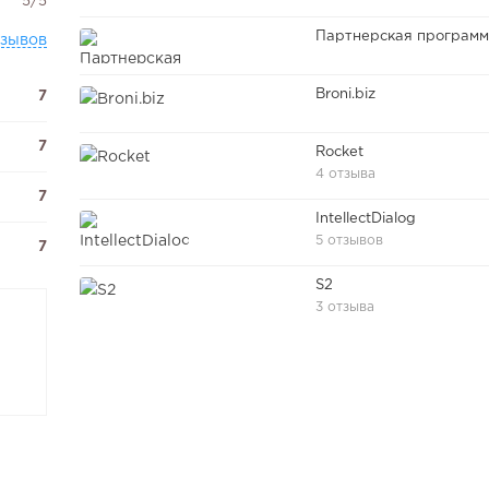
5/5
тзывов
Broni.biz
7
7
Rocket
4 отзыва
7
IntellectDialog
5 отзывов
7
S2
3 отзыва