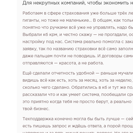
Для некрупных компаний, чтобы экономить н
Работаем в сфере страхования уже больше трёх лет
гиганты, но тоже не маленькие… В общем, как толь
6
понятно что ручками всё уже не управлять, надо б
Выбрали кб крм, и честно скажу — не прогадали, о
7
настройку под нас. Система реально помогла с за
заявку, так по названию страховки всё само заполня
8
даже пальцем почти не поводишь. И договоры сами
7
отправляются — красота, а не работа.
Ещё сделали отчетность удобной — раньше мучали
видишь всё как есть, хоть за месяц, хоть за недел
сколько чего сделано. Обратились в кб и тут же п
рассказали что и как умеет система, пообещали с
это приятно когда тебя не просто берут, а реальн
твой бизнес.
Техподдержка конечно могла бы быть лучше — сейч
есть пишешь запрос и ждёшь ответа, а порой про