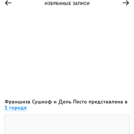
ИЗБРАННЫЕ ЗАПИСИ
64
0
0
Франшиза кафе: рейтинг лучших франшиз общепита для
Франшиза Сушкоф и Дель Песто представлена в
открытия заведения
1 городе