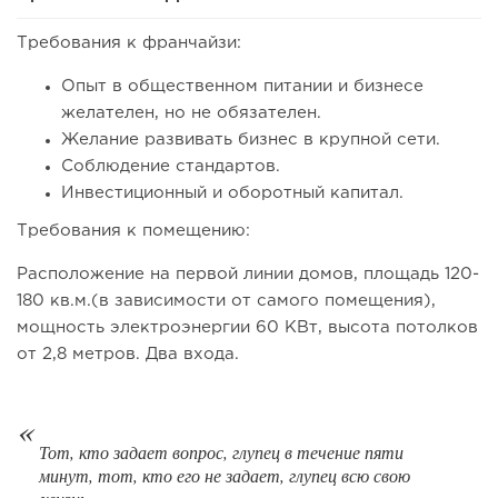
Требования к франчайзи:
67
0
0
Опыт в общественном питании и бизнесе
От стартапа за 30 тысяч рублей до бизнеса стоимостью
желателен, но не обязателен.
миллиарды:...
Желание развивать бизнес в крупной сети.
Соблюдение стандартов.
Инвестиционный и оборотный капитал.
Требования к помещению:
Расположение на первой линии домов, площадь 120-
180 кв.м.(в зависимости от самого помещения),
мощность электроэнергии 60 КВт, высота потолков
от 2,8 метров. Два входа.
119
0
0
Тот, кто задает вопрос, глупец в течение пяти
минут, тот, кто его не задает, глупец всю свою
Отзыв SSL-сертификатов у банков: как это влияет на
российский...