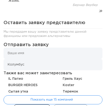
жизнь.
Бернар Вербер
Оставить заявку представителю
Мы передадим вашу заявку представителю данной
франшизы или предложим альтернативы
Отправить заявку
138
9
2
«Прибыль 20 млн в год, а я ездил на метро»: куда в
Также вас может заинтересовать
интернет-магазине...
IL Патио
Гриль Хаус
BURGER HEROES
Koster
Сытая утка
Теремок
Показать еще 15 компаний