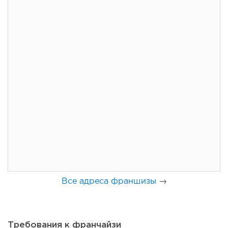
77
0
0
Coffee Way приступил к масштабированию собственной
модели производства...
Все адреса франшизы
→
Требования к франчайзи