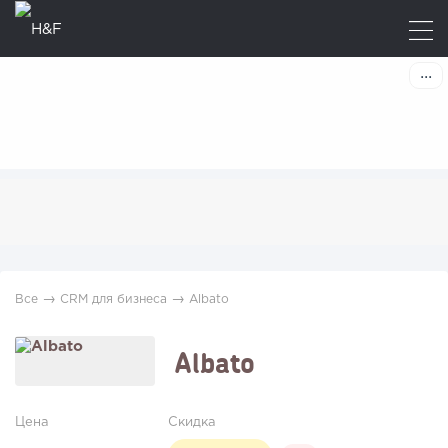
→
→
Все
CRM для бизнеса
Albato
Albato
Цена
Скидка