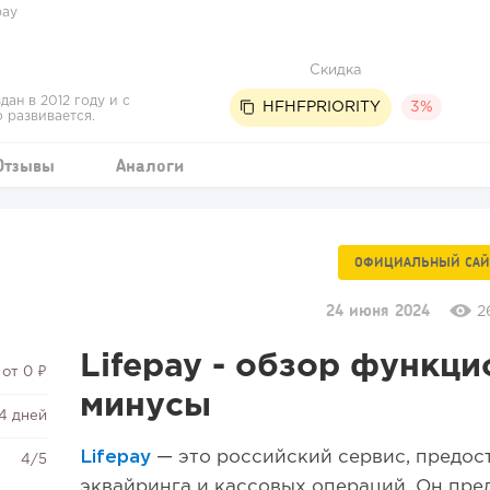
pay
Скидка
дан в 2012 году и с
HFHFPRIORITY
3%
о развивается.
Отзывы
Аналоги
ОФИЦИАЛЬНЫЙ САЙ
24 июня 2024
2
Lifepay - обзор функц
от 0 ₽
минусы
14 дней
Lifepay
— это российский сервис, предо
4/5
эквайринга и кассовых операций. Он пре