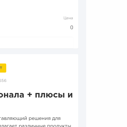
Цена
0
Т
656
ионала + плюсы и
ставляющий решения для
длагает различные продукты