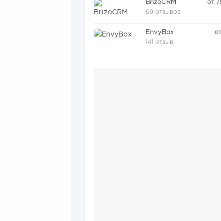
BrizoCRM
от 7
69 отзывов
EnvyBox
о
141 отзыв