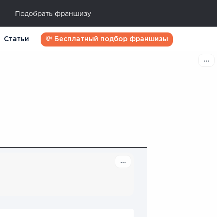
Подобрать франшизу
Статьи
💸 Бесплатный подбор франшизы